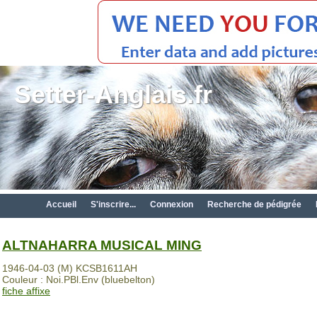
Setter-Anglais.fr
Accueil
S'inscrire...
Connexion
Recherche de pédigrée
ALTNAHARRA MUSICAL MING
1946-04-03 (M) KCSB1611AH
Couleur : Noi.PBl.Env (bluebelton)
fiche affixe