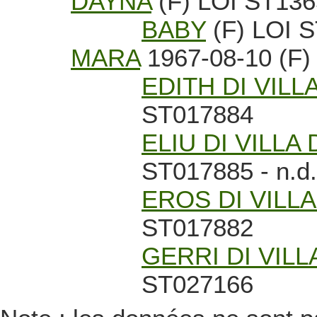
DAYNA
(F) LOI ST136
BABY
(F) LOI 
MARA
1967-08-10 (F)
EDITH DI VIL
ST017884
ELIU DI VILLA
ST017885 - n.d.
EROS DI VILL
ST017882
GERRI DI VIL
ST027166