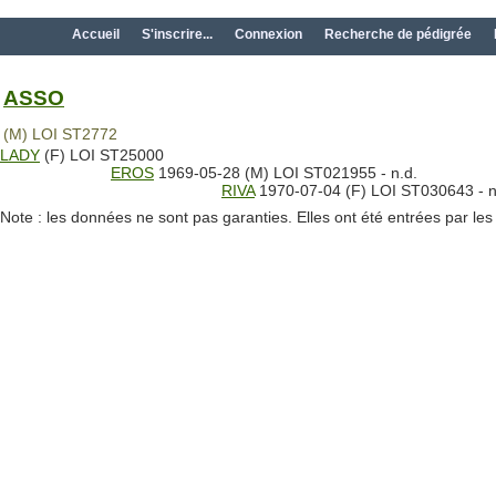
Accueil
S'inscrire...
Connexion
Recherche de pédigrée
ASSO
(M) LOI ST2772
LADY
(F) LOI ST25000
EROS
1969-05-28 (M) LOI ST021955 - n.d.
RIVA
1970-07-04 (F) LOI ST030643 - n
Note : les données ne sont pas garanties. Elles ont été entrées par le