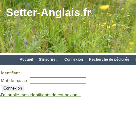
Setter-Anglais.fr
Accueil
S'inscrire...
Connexion
Recherche de pédigrée
Identifiant
Mot de passe
J'ai oublié mes identifiants de connexion...