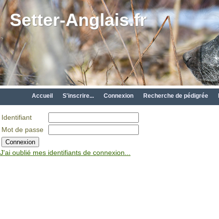
Setter-Anglais.fr
Accueil
S'inscrire...
Connexion
Recherche de pédigrée
Identifiant
Mot de passe
J'ai oublié mes identifiants de connexion...