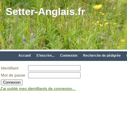
Setter-Anglais.fr
Accueil
S'inscrire...
Connexion
Recherche de pédigrée
Identifiant
Mot de passe
J'ai oublié mes identifiants de connexion...