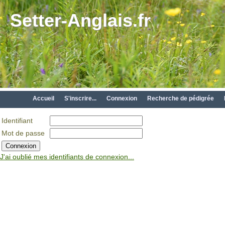
Setter-Anglais.fr
Accueil
S'inscrire...
Connexion
Recherche de pédigrée
Identifiant
Mot de passe
J'ai oublié mes identifiants de connexion...