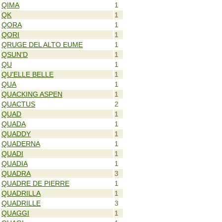
QIMA
1
QK
1
QORA
1
QORI
1
QRUGE DEL ALTO EUME
1
QSUN'D
1
QU
1
QU'ELLE BELLE
1
QUA
1
QUACKING ASPEN
1
QUACTUS
2
QUAD
1
QUADA
1
QUADDY
1
QUADERNA
1
QUADI
1
QUADIA
1
QUADRA
3
QUADRE DE PIERRE
1
QUADRILLA
1
QUADRILLE
3
QUAGGI
1