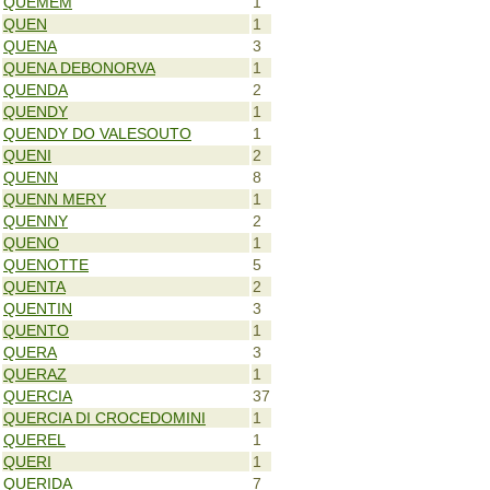
QUEMEM
1
QUEN
1
QUENA
3
QUENA DEBONORVA
1
QUENDA
2
QUENDY
1
QUENDY DO VALESOUTO
1
QUENI
2
QUENN
8
QUENN MERY
1
QUENNY
2
QUENO
1
QUENOTTE
5
QUENTA
2
QUENTIN
3
QUENTO
1
QUERA
3
QUERAZ
1
QUERCIA
37
QUERCIA DI CROCEDOMINI
1
QUEREL
1
QUERI
1
QUERIDA
7