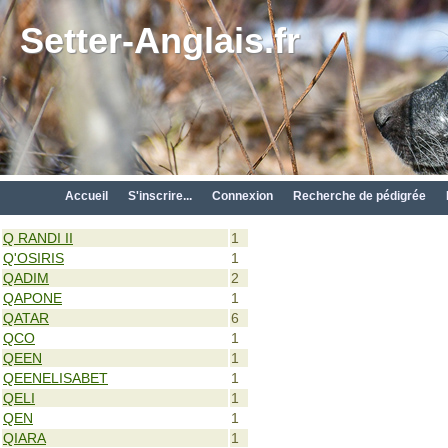
Setter-Anglais.fr
Accueil
S'inscrire...
Connexion
Recherche de pédigrée
Q RANDI II
1
Q'OSIRIS
1
QADIM
2
QAPONE
1
QATAR
6
QCO
1
QEEN
1
QEENELISABET
1
QELI
1
QEN
1
QIARA
1