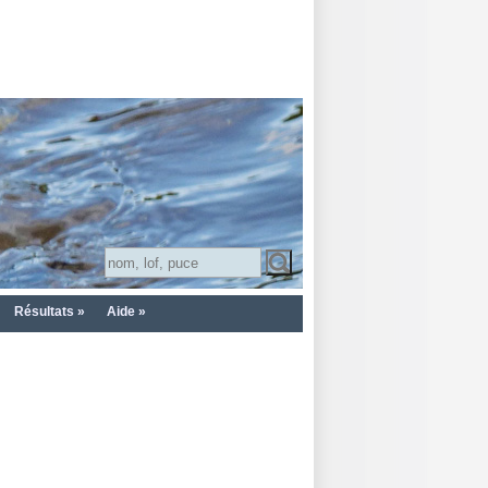
Résultats »
Aide »