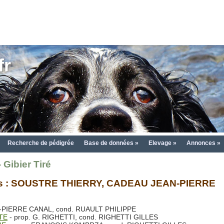
fr
Recherche de pédigrée
Base de données »
Elevage »
Annonces »
Gibier Tiré
uges : SOUSTRE THIERRY, CADEAU JEAN-PIERRE
N-PIERRE CANAL, cond. RUAULT PHILIPPE
TE
- prop. G. RIGHETTI, cond. RIGHETTI GILLES