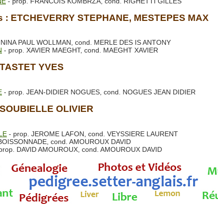
NE
- prop. FRANCOIS KOMBRZA, cond. RIGHETTI GILLES
Juges : ETCHEVERRY STEPHANE, MESTEPES MAX
. NINA PAUL WOLLMAN, cond. MERLE DES IS ANTONY
N
- prop. XAVIER MAEGHT, cond. MAEGHT XAVIER
 : TASTET YVES
E
- prop. JEAN-DIDIER NOGUES, cond. NOGUES JEAN DIDIER
 : SOUBIELLE OLIVIER
LE
- prop. JEROME LAFON, cond. VEYSSIERE LAURENT
. BOISSONNADE, cond. AMOUROUX DAVID
prop. DAVID AMOUROUX, cond. AMOUROUX DAVID