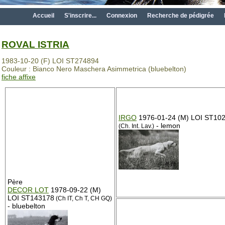
Accueil
S'inscrire...
Connexion
Recherche de pédigrée
ROVAL ISTRIA
1983-10-20 (F) LOI ST274894
Couleur : Bianco Nero Maschera Asimmetrica (bluebelton)
fiche affixe
IRGO
1976-01-24 (M) LOI ST10
- lemon
(Ch. Int. Lav.)
Père
DECOR LOT
1978-09-22 (M)
LOI ST143178
(Ch IT, Ch T, CH GQ)
- bluebelton