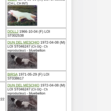
(CH L, CH INT)
DOLLJ
1966-10-04 (F) LOI
ST002538
DUN DEL MESCHIO
1972-04-08 (M)
LOI ST046247
(Ch GQ - Ch
- bluebelton
reproducteur)
BIRSA
1971-05-29 (F) LOI
ST038617
DUN DEL MESCHIO
1972-04-08 (M)
LOI ST046247
(Ch GQ - Ch
- bluebelton
reproducteur)
222