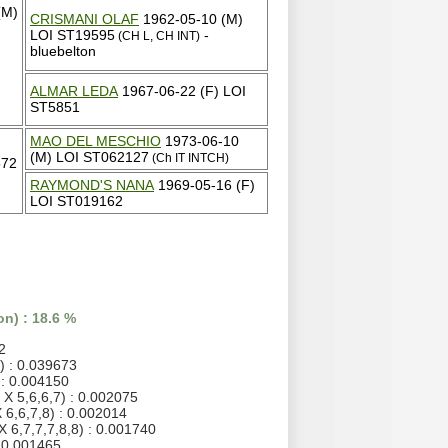
(M)
CRISMANI OLAF
1962-05-10 (M)
LOI ST19595
-
(CH L, CH INT)
bluebelton
ALMAR LEDA
1967-06-22 (F) LOI
ST5851
MAO DEL MESCHIO
1973-06-10
(M) LOI ST062127
(Ch IT INTCH)
572
RAYMOND'S NANA
1969-05-16 (F)
LOI ST019162
n) : 18.6 %
2
) : 0.039673
 : 0.004150
 X 5,6,6,7) : 0.002075
 6,6,7,8) : 0.002014
X 6,7,7,7,8,8) : 0.001740
: 0.001465