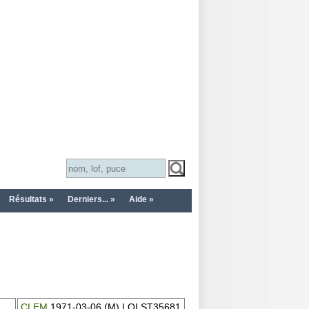
Résultats »
Derniers... »
Aide »
CLEM
1971-03-06 (M) LOI ST35681