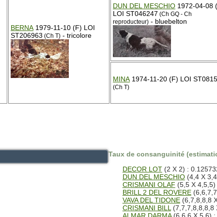
DUN DEL MESCHIO
1972-04-08 
LOI ST046247
(Ch GQ - Ch
- bluebelton
reproducteur)
BERNA
1979-11-10 (F) LOI
ST206963
- tricolore
(Ch T)
MINA
1974-11-20 (F) LOI ST081
(Ch T)
Taux de consanguinité (estimatio
DECOR LOT
(2 X 2) : 0.12573
DUN DEL MESCHIO
(4,4 X 3,4
CRISMANI OLAF
(5,5 X 4,5,5)
BRILL 2 DEL ROVERE
(6,6,7,7
VAVA DEL TIDONE
(6,7,8,8,8 X
CRISMANI BILL
(7,7,7,8,8,8,8 
ALMAR DARMA
(6,6,6 X 5,6) 