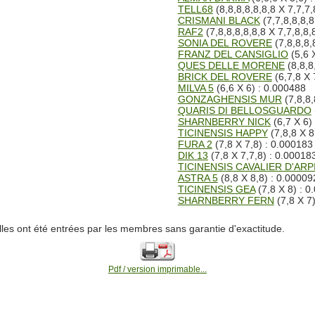
TELL68
(8,8,8,8,8,8,8 X 7,7,7,
CRISMANI BLACK
(7,7,8,8,8,8
RAF2
(7,8,8,8,8,8,8 X 7,7,8,8,
SONIA DEL ROVERE
(7,8,8,8,
FRANZ DEL CANSIGLIO
(5,6 
QUES DELLE MORENE
(8,8,8
BRICK DEL ROVERE
(6,7,8 X 
MILVA 5
(6,6 X 6) : 0.000488
GONZAGHENSIS MUR
(7,8,8,
QUARIS DI BELLOSGUARDO
SHARNBERRY NICK
(6,7 X 6)
TICINENSIS HAPPY
(7,8,8 X 8
FURA 2
(7,8 X 7,8) : 0.000183
DIK 13
(7,8 X 7,7,8) : 0.00018
TICINENSIS CAVALIER D'ARP
ASTRA 5
(8,8 X 8,8) : 0.00009
TICINENSIS GEA
(7,8 X 8) : 0
SHARNBERRY FERN
(7,8 X 7
lles ont été entrées par les membres sans garantie d'exactitude.
Pdf / version imprimable...