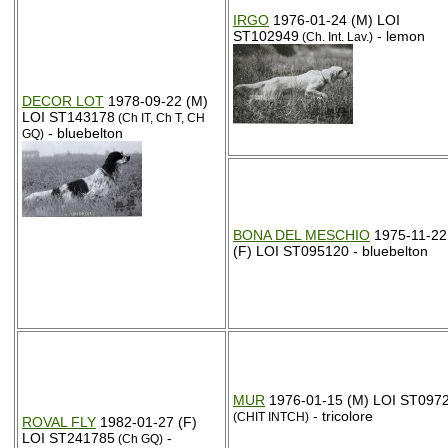
IRGO
1976-01-24 (M) LOI
ST102949
- lemon
(Ch. Int. Lav.)
DECOR LOT
1978-09-22 (M)
LOI ST143178
(Ch IT, Ch T, CH
- bluebelton
GQ)
BONA DEL MESCHIO
1975-11-22
(F) LOI ST095120 - bluebelton
MUR
1976-01-15 (M) LOI ST097
- tricolore
(CHIT INTCH)
ROVAL FLY
1982-01-27 (F)
LOI ST241785
-
(Ch GQ)