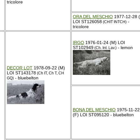
tricolore
ORA DEL MESCHIO
1977-12-28 (
LOI ST126058
-
(CHIT INTCH)
tricolore
IRGO
1976-01-24 (M) LOI
ST102949
- lemon
(Ch. Int. Lav.)
DECOR LOT
1978-09-22 (M)
LOI ST143178
(Ch IT, Ch T, CH
- bluebelton
GQ)
BONA DEL MESCHIO
1975-11-22
(F) LOI ST095120 - bluebelton