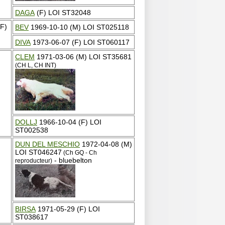
DAGA
(F) LOI ST32048
F)
BEV
1969-10-10 (M) LOI ST025118
DIVA
1973-06-07 (F) LOI ST060117
CLEM
1971-03-06 (M) LOI ST35681
(CH L, CH INT)
DOLLJ
1966-10-04 (F) LOI
ST002538
DUN DEL MESCHIO
1972-04-08 (M)
LOI ST046247
(Ch GQ - Ch
- bluebelton
reproducteur)
BIRSA
1971-05-29 (F) LOI
ST038617