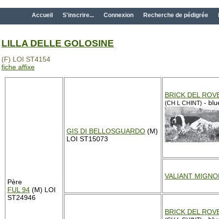
Accueil
S'inscrire...
Connexion
Recherche de pédigrée
LILLA DELLE GOLOSINE
(F) LOI ST4154
fiche affixe
BRICK DEL ROV
- blu
(CH L CHINT)
GIS DI BELLOSGUARDO
(M)
LOI ST15073
VALIANT MIGN
Père
FUL 94
(M) LOI
ST24946
BRICK DEL ROV