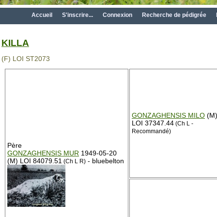
Accueil
S'inscrire...
Connexion
Recherche de pédigrée
KILLA
(F) LOI ST2073
GONZAGHENSIS MILO
(M
LOI 37347.44
(Ch L -
Recommandé)
Père
GONZAGHENSIS MUR
1949-05-20
(M) LOI 84079.51
- bluebelton
(Ch L R)