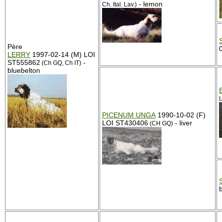
- lemon
Ch. Ital. Lav.)
Père
LERRY
1997-02-14 (M) LOI
ST555862
-
(Ch GQ, Ch IT)
bluebelton
L
PICENUM UNGA
1990-10-02 (F)
LOI ST430406
- liver
(CH GQ)