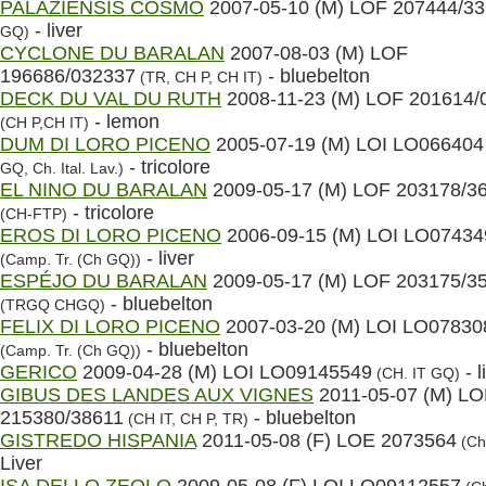
PALAZIENSIS COSMO
2007-05-10 (M) LOF 207444/3
- liver
GQ)
CYCLONE DU BARALAN
2007-08-03 (M) LOF
196686/032337
- bluebelton
(TR, CH P, CH IT)
DECK DU VAL DU RUTH
2008-11-23 (M) LOF 201614/
- lemon
(CH P,CH IT)
DUM DI LORO PICENO
2005-07-19 (M) LOI LO066404
- tricolore
GQ, Ch. Ital. Lav.)
EL NINO DU BARALAN
2009-05-17 (M) LOF 203178/3
- tricolore
(CH-FTP)
EROS DI LORO PICENO
2006-09-15 (M) LOI LO07434
- liver
(Camp. Tr. (Ch GQ))
ESPÉJO DU BARALAN
2009-05-17 (M) LOF 203175/3
- bluebelton
(TRGQ CHGQ)
FELIX DI LORO PICENO
2007-03-20 (M) LOI LO07830
- bluebelton
(Camp. Tr. (Ch GQ))
GERICO
2009-04-28 (M) LOI LO09145549
- l
(CH. IT GQ)
GIBUS DES LANDES AUX VIGNES
2011-05-07 (M) LO
215380/38611
- bluebelton
(CH IT, CH P, TR)
GISTREDO HISPANIA
2011-05-08 (F) LOE 2073564
(Ch
Liver
ISA DELLO ZEOLO
2009-05-08 (F) LOI LO09112557