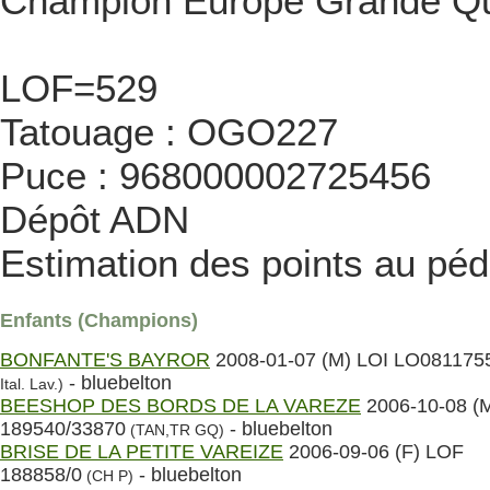
Champion Europe Grande Qu
LOF=529
Tatouage : OGO227
Puce : 968000002725456
Dépôt ADN
Estimation des points au péd
Enfants (Champions)
BONFANTE'S BAYROR
2008-01-07 (M) LOI LO081175
- bluebelton
Ital. Lav.)
BEESHOP DES BORDS DE LA VAREZE
2006-10-08 (
189540/33870
- bluebelton
(TAN,TR GQ)
BRISE DE LA PETITE VAREIZE
2006-09-06 (F) LOF
188858/0
- bluebelton
(CH P)