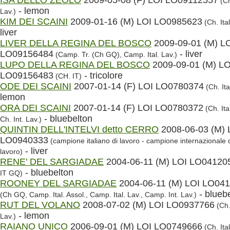
(Ch
- lemon
Lav.)
KIM DEI SCAINI
2009-01-16 (M) LOI LO0985623
(Ch. Ital
liver
LIVER DELLA REGINA DEL BOSCO
2009-09-01 (M) L
LO09156484
- liver
(Camp. Tr. (Ch GQ), Camp. Ital. Lav.)
LUPO DELLA REGINA DEL BOSCO
2009-09-01 (M) LO
LO09156483
- tricolore
(CH. IT)
ODE DEI SCAINI
2007-01-14 (F) LOI LO0780374
(Ch. Ita
lemon
ORA DEI SCAINI
2007-01-14 (F) LOI LO0780372
(Ch. Ital
- bluebelton
Ch. Int. Lav.)
QUINTIN DELL'INTELVI detto CERRO
2008-06-03 (M) 
LO0940333
(campione italiano di lavoro - campione internazionale 
- liver
lavoro)
RENE' DEL SARGIADAE
2004-06-11 (M) LOI LO04120
- bluebelton
IT GQ)
ROONEY DEL SARGIADAE
2004-06-11 (M) LOI LO04
- blueb
(Ch GQ, Camp. Ital. Assol., Camp. Ital. Lav., Camp. Int. Lav.)
RUT DEL VOLANO
2008-07-02 (M) LOI LO0937766
(Ch. 
- lemon
Lav.)
RAIANO UNICO
2006-09-01 (M) LOI LO0749666
(Ch. Ital