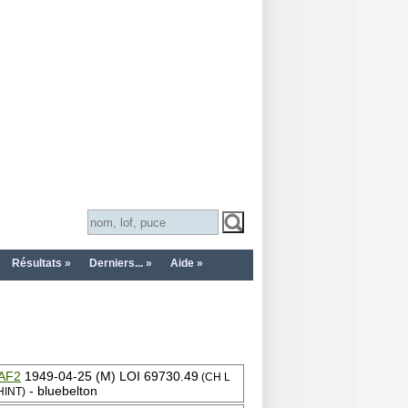
Résultats »
Derniers... »
Aide »
AF2
1949-04-25 (M) LOI 69730.49
(CH L
- bluebelton
HINT)