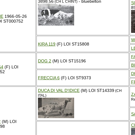
3898.56
- bluebelton
(CH L CHINT)
S
8
NE
1966-05-26
OI ST000752
W
KIRA 119
(F) LOI ST15808
L
F
DOG 2
(M) LOI ST15196
B
54
(F) LOI
52
D
FRECCIA 6
(F) LOI ST9373
F
DUCA DI VAL D'IDICE
(M) LOI ST14339
(CH
Z
ITAL)
R
S
2
(M) LOI
C
98