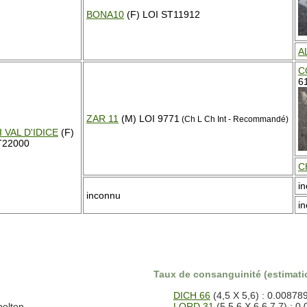
BONA10
(F) LOI ST11912
A
C
6
ZAR 11
(M) LOI 9771
(Ch L Ch Int - Recommandé)
I VAL D'IDICE
(F)
T22000
C
i
inconnu
i
Taux de consanguinité (estimatio
DICH 66
(4,5 X 5,6) : 0.00878
belton
LORD 31
(5,5,6 X 6,6,7,7) : 0