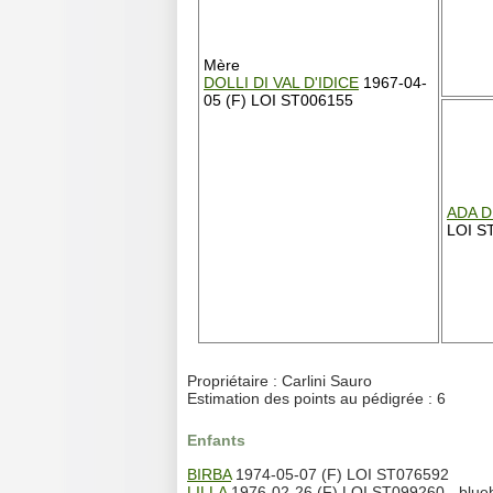
Mère
DOLLI DI VAL D'IDICE
1967-04-
05 (F) LOI ST006155
ADA D
LOI S
Propriétaire : Carlini Sauro
Estimation des points au pédigrée : 6
Enfants
BIRBA
1974-05-07 (F) LOI ST076592
LILLA
1976-02-26 (F) LOI ST099260 - blue