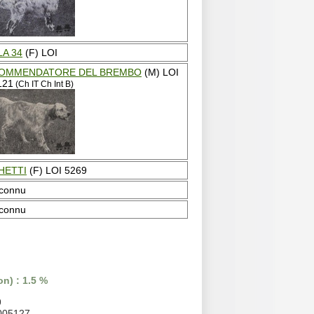
LA 34
(F) LOI
OMMENDATORE DEL BREMBO
(M) LOI
121
(Ch IT Ch Int B)
HETTI
(F) LOI 5269
nconnu
nconnu
n) : 1.5 %
9
.005127