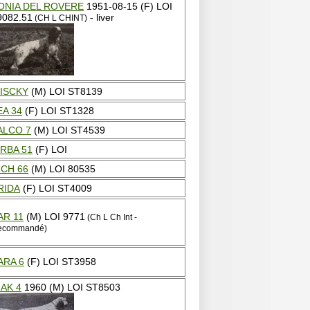
ONIA DEL ROVERE
1951-08-15 (F) LOI
9082.51
- liver
(CH L CHINT)
ISCKY
(M) LOI ST8139
EA 34
(F) LOI ST1328
ALCO 7
(M) LOI ST4539
IRBA 51
(F) LOI
ICH 66
(M) LOI 80535
RIDA
(F) LOI ST4009
AR 11
(M) LOI 9771
(Ch L Ch Int -
ecommandé)
ARA 6
(F) LOI ST3958
IAK 4
1960 (M) LOI ST8503