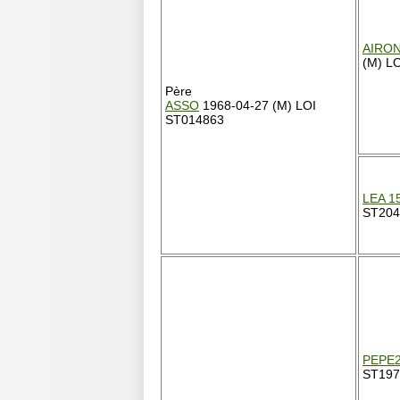
AIRO
(M) L
Père
ASSO
1968-04-27 (M) LOI
ST014863
LEA 1
ST204
PEPE
ST197