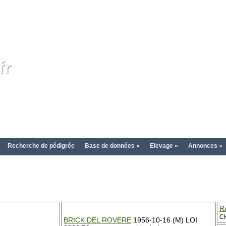
fr
Recherche de pédigrée
Base de données »
Elevage »
Annonces »
R
C
BRICK DEL ROVERE
1956-10-16 (M) LOI