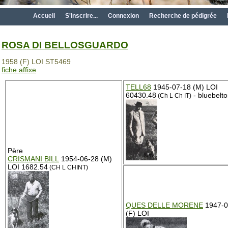
Accueil
S'inscrire...
Connexion
Recherche de pédigrée
ROSA DI BELLOSGUARDO
1958 (F) LOI ST5469
fiche affixe
TELL68
1945-07-18 (M) LOI
60430.48
- bluebelt
(Ch L Ch IT)
Père
CRISMANI BILL
1954-06-28 (M)
LOI 1682.54
(CH L CHINT)
QUES DELLE MORENE
1947-0
(F) LOI