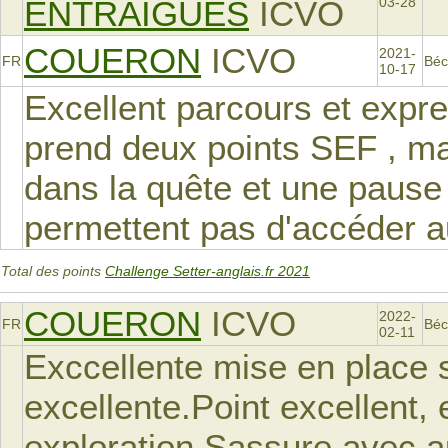
ENTRAIGUES
ICVO
03-28
COUERON
ICVO
2021-
FR
Béc
10-17
Excellent parcours et expr
prend deux points SEF , ma
dans la quête et une pause d
permettent pas d'accéder 
Total des points
Challenge Setter-anglais.fr 2021
COUERON
ICVO
2022-
FR
Béc
02-11
Exccellente mise en place su
excellente.Point excellent, 
exploration.Sassure avec au