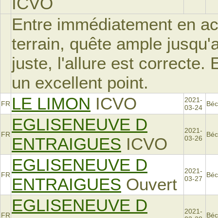
ICVO
Entre immédiatement en act
terrain, quête ample jusqu'
juste, l'allure est correcte
un excellent point.
LE LIMON
ICVO
2021-
FR
Béc
03-24
EGLISENEUVE D
2021-
FR
Béc
ENTRAIGUES
ICVO
03-26
EGLISENEUVE D
2021-
FR
Béc
ENTRAIGUES
Ouvert
03-27
EGLISENEUVE D
2021-
FR
Béc