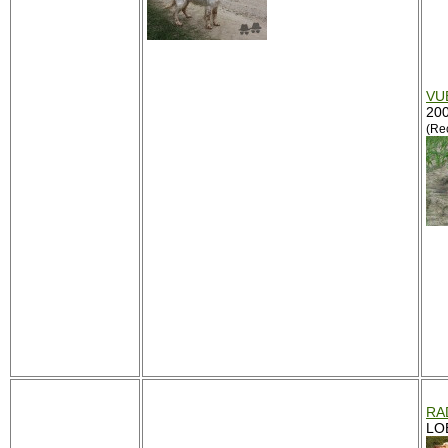
VU
200
(Re
RA
LO