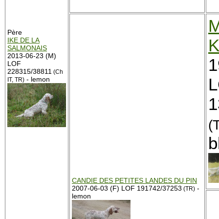
M
Père
K
IKE DE LA
SALMONAIS
2013-06-23 (M)
1
LOF
228315/38811
(Ch
- lemon
IT, TR)
1
(
b
CANDIE DES PETITES LANDES DU PIN
2007-06-03 (F) LOF 191742/37253
-
(TR)
lemon