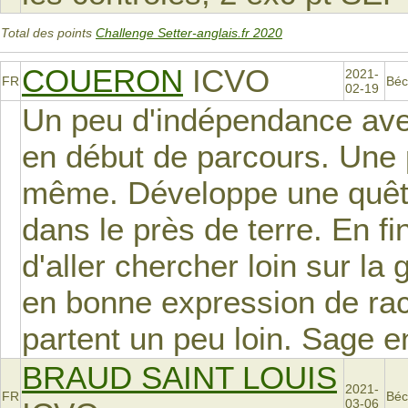
Total des points
Challenge Setter-anglais.fr 2020
COUERON
ICVO
2021-
FR
Béc
02-19
Un peu d'indépendance ave
en début de parcours. Une p
même. Développe une quêt
dans le près de terre. En fi
d'aller chercher loin sur la
en bonne expression de rac
partent un peu loin. Sage en
BRAUD SAINT LOUIS
2021-
FR
Béc
03-06