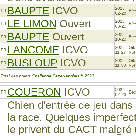
BAUPTE
ICVO
2023-
FR
Béc
02-28
LE LIMON
Ouvert
2023-
FR
Béc
03-20
BAUPTE
Ouvert
2023-
FR
Béc
10-28
LANCOME
ICVO
2023-
Gib
FR
11-27
Nat
BUSLOUP
ICVO
2023-
Gib
FR
11-30
Nat
Total des points
Challenge Setter-anglais.fr 2023
COUERON
ICVO
2024-
FR
Béc
02-23
Chien d'entrée de jeu dans 
la race. Quelques imperfect
le privent du CACT malgré u