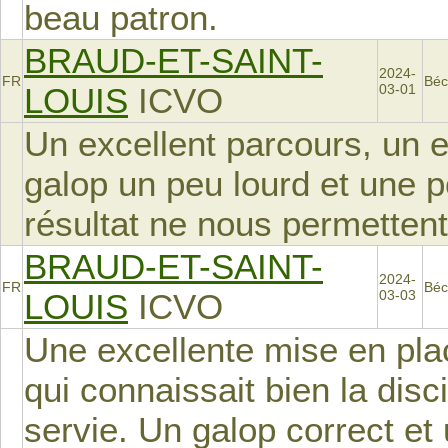
beau patron.
BRAUD-ET-SAINT-
2024-
FR
Béc
LOUIS
ICVO
03-01
Un excellent parcours, un e
galop un peu lourd et une p
résultat ne nous permetten
BRAUD-ET-SAINT-
2024-
FR
Béc
LOUIS
ICVO
03-03
Une excellente mise en plac
qui connaissait bien la disc
servie. Un galop correct et u