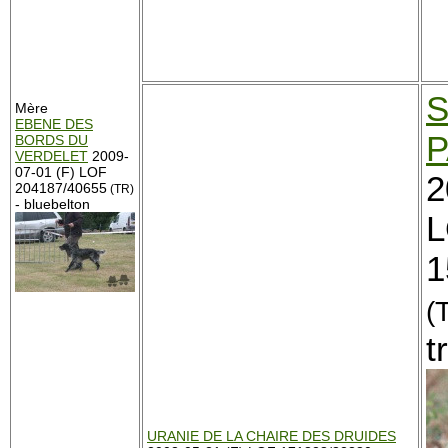
S
Mère
EBENE DES
P
BORDS DU
VERDELET
2009-
07-01 (F) LOF
2
204187/40655
(TR)
- bluebelton
1
(
t
URANIE DE LA CHAIRE DES DRUIDES