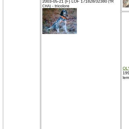
2003-05-21 (F) LOF 171828/32380
(TR
- tricolore
CHA)
OL
199
le