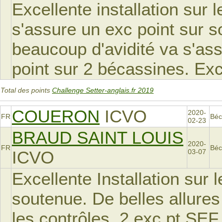
Excellente installation sur l
s'assure un exc point sur 
beaucoup d'avidité va s'as
point sur 2 bécassines. Exc
Total des points
Challenge Setter-anglais.fr 2019
COUERON
ICVO
2020-
FR
Béc
02-23
BRAUD SAINT LOUIS
2020-
FR
Béc
ICVO
03-07
Excellente Installation sur 
soutenue. De belles allures
les contrôles, 2 exc pt SEF