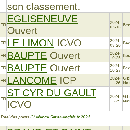
son classement.
EGLISENEUVE
2024-
FR
Béc
Ouvert
03-16
LE LIMON
ICVO
2024-
FR
Béc
03-20
BAUPTE
Ouvert
2024-
FR
Béc
10-25
BAUPTE
Ouvert
2024-
FR
Béc
10-27
LANCOME
ICP
2024-
Gib
FR
11-26
Nat
ST CYR DU GAULT
2024-
Gib
FR
ICVO
11-29
Nat
Total des points
Challenge Setter-anglais.fr 2024