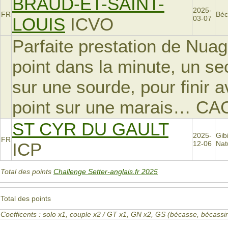
BRAUD-ET-SAINT-
2025-
FR
Béc
LOUIS
ICVO
03-07
Parfaite prestation de Nuage
point dans la minute, un s
sur une sourde, pour finir 
point sur une marais… CA
ST CYR DU GAULT
2025-
Gib
FR
ICP
12-06
Nat
Total des points
Challenge Setter-anglais.fr 2025
Total des points
Coefficents : solo x1, couple x2 / GT x1, GN x2, GS (bécasse, bécas