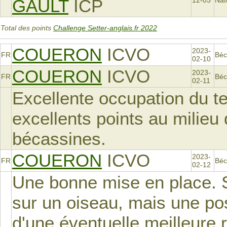
GAULT
ICP
12-03
Nat
Total des points
Challenge Setter-anglais.fr 2022
COUERON
ICVO
2023-
FR
Béc
02-10
COUERON
ICVO
2023-
FR
Béc
02-11
Excellente occupation du ter
excellents points au milie
bécassines.
COUERON
ICVO
2023-
FR
Béc
02-12
Une bonne mise en place. S
sur un oiseau, mais une pos
d'une éventuelle meilleure