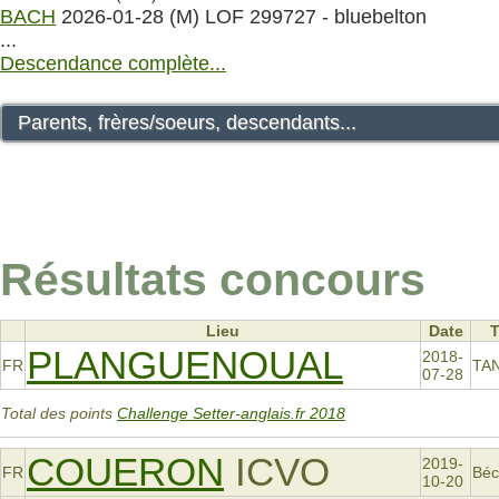
BACH
2026-01-28 (M) LOF 299727 - bluebelton
...
Descendance complète...
Parents, frères/soeurs, descendants...
Résultats concours
Lieu
Date
PLANGUENOUAL
2018-
FR
TA
07-28
Total des points
Challenge Setter-anglais.fr 2018
COUERON
ICVO
2019-
FR
Béc
10-20