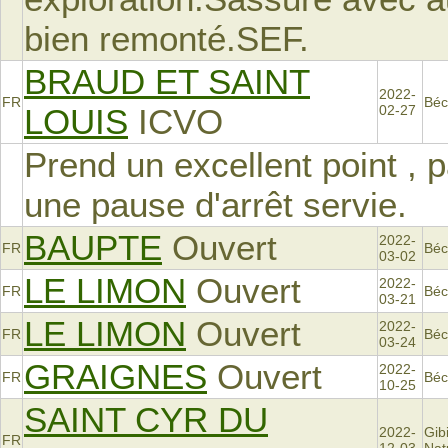
bien remonté.SEF.
BRAUD ET SAINT
2022-
FR
Béc
LOUIS
ICVO
02-27
Prend un excellent point , 
une pause d'arrêt servie.
BAUPTE
Ouvert
2022-
FR
Béc
03-02
LE LIMON
Ouvert
2022-
FR
Béc
03-21
LE LIMON
Ouvert
2022-
FR
Béc
03-24
GRAIGNES
Ouvert
2022-
FR
Béc
10-25
SAINT CYR DU
2022-
Gib
FR