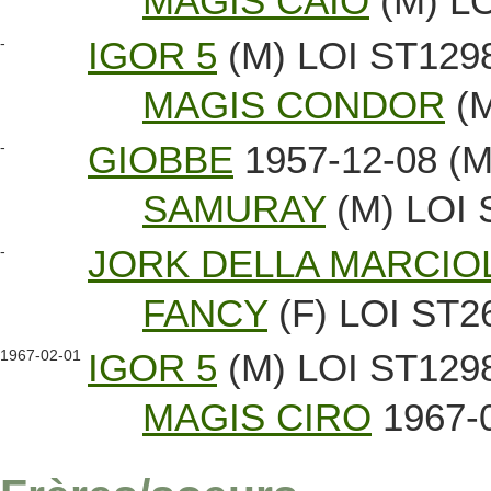
MAGIS CAIO
(M) LO
-
IGOR 5
(M) LOI ST129
MAGIS CONDOR
(M
-
GIOBBE
1957-12-08 (M
SAMURAY
(M) LOI 
-
JORK DELLA MARCIO
FANCY
(F) LOI ST2
1967-02-01
IGOR 5
(M) LOI ST129
MAGIS CIRO
1967-0