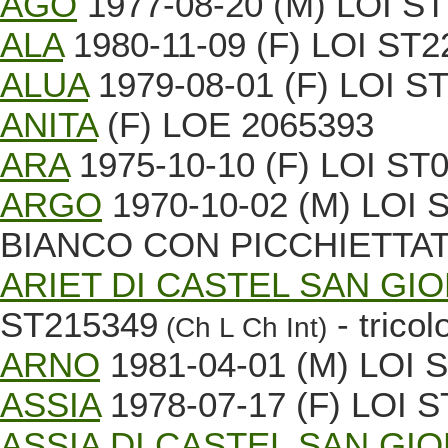
AGO
1977-08-20 (M) LOI ST1
ALA
1980-11-09 (F) LOI ST22
ALUA
1979-08-01 (F) LOI ST
ANITA
(F) LOE 2065393
ARA
1975-10-10 (F) LOI ST
ARGO
1970-10-02 (M) LOI 
BIANCO CON PICCHIETT
ARIET DI CASTEL SAN GI
ST215349
- tricol
(Ch L Ch Int)
ARNO
1981-04-01 (M) LOI S
ASSIA
1978-07-17 (F) LOI S
ASSIA DI CASTEL SAN GI