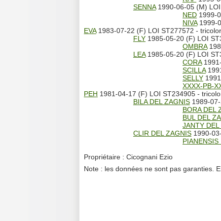
SENNA
1990-06-05 (M) LOI
NED
1999-08
NIVA
1999-0
EVA
1983-07-22 (F) LOI ST277572 - tricolo
FLY
1985-05-20 (F) LOI ST
OMBRA
1989
LEA
1985-05-20 (F) LOI ST3
CORA
1991-
SCILLA
1991
SELLY
1991-
XXXX-PB-X
PEH
1981-04-17 (F) LOI ST234905 - tricolo
BILA DEL ZAGNIS
1989-07-2
BORA DEL 
BUL DEL Z
JANTY DEL
CLIR DEL ZAGNIS
1990-03-
PIANENSIS
Propriétaire : Cicognani Ezio
Note : les données ne sont pas garanties. E