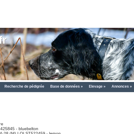
fr
Recherche de pédigrée
Base de données »
Elevage »
Annonces »
re
425845 - bluebelton
4-28 (M) LOI ST522459 - lemon