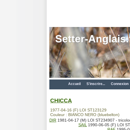
Setter-Anglais.
Accueil
S'inscrire...
Connexion
CHICCA
1977-04-16 (F) LOI ST123129
Couleur : BIANCO NERO (bluebelton)
DIR
1981-04-17 (M) LOI ST234907 - tricolo
SAIL
1990-06-05 (F) LOI ST
RAF
1995-0