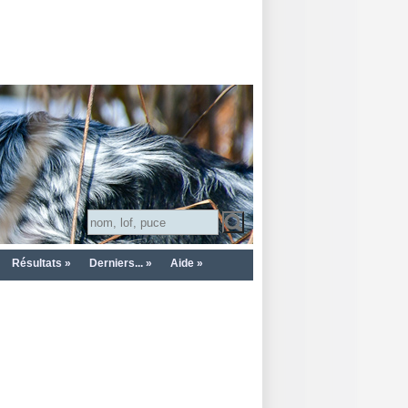
Résultats »
Derniers... »
Aide »