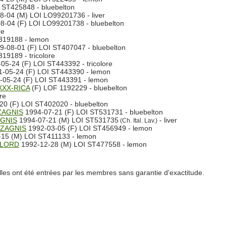
 ST425848 - bluebelton
-04 (M) LOI LO99201736 - liver
8-04 (F) LOI LO99201738 - bluebelton
re
319188 - lemon
-08-01 (F) LOI ST407047 - bluebelton
19189 - tricolore
05-24 (F) LOI ST443392 - tricolore
-05-24 (F) LOI ST443390 - lemon
05-24 (F) LOI ST443391 - lemon
XXX-RICA
(F) LOF 1192229 - bluebelton
re
0 (F) LOI ST402020 - bluebelton
ZAGNIS
1994-07-21 (F) LOI ST531731 - bluebelton
AGNIS
1994-07-21 (M) LOI ST531735
- liver
(Ch. Ital. Lav.)
 ZAGNIS
1992-03-05 (F) LOI ST456949 - lemon
15 (M) LOI ST411133 - lemon
 LORD
1992-12-28 (M) LOI ST477558 - lemon
lles ont été entrées par les membres sans garantie d'exactitude.