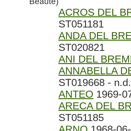
Beauté)
ACROS DEL B
ST051181
ANDA DEL BR
ST020821
ANI DEL BRE
ANNABELLA D
ST019668 - n.d.
ANTEO
1969-07
ARECA DEL B
ST051185
ARNO
1968-06-