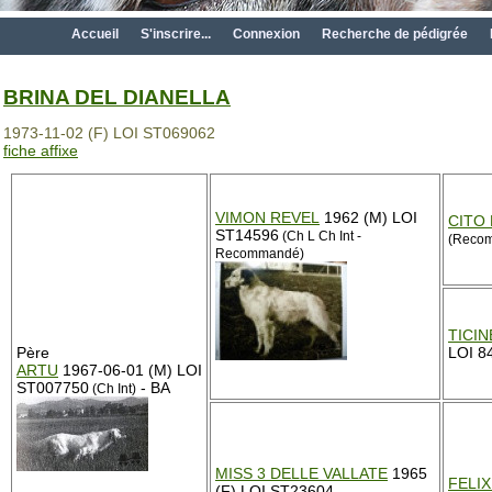
Accueil
S'inscrire...
Connexion
Recherche de pédigrée
BRINA DEL DIANELLA
1973-11-02 (F) LOI ST069062
fiche affixe
VIMON REVEL
1962 (M) LOI
CITO
ST14596
(Ch L Ch Int -
(Reco
Recommandé)
TICIN
Père
LOI 84
ARTU
1967-06-01 (M) LOI
ST007750
- BA
(Ch Int)
MISS 3 DELLE VALLATE
1965
FELI
(F) LOI ST23604