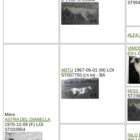
ST95
ALFA 
VIMO
(Ch L 
ARTU
1967-06-01 (M) LOI
ST007750
- BA
(Ch Int)
MISS 
ST23
Mère
ASTRA DEL DIANELLA
1970-12-09 (F) LOI
ST033954
NILO