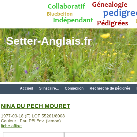
Setter-Anglais.fr
Accueil
S'inscrire...
Connexion
Recherche de pédigrée
NINA DU PECH MOURET
1977-03-18 (F) LOF 55261/8008
Couleur : Fau.PBl.Env. (lemon)
fiche affixe