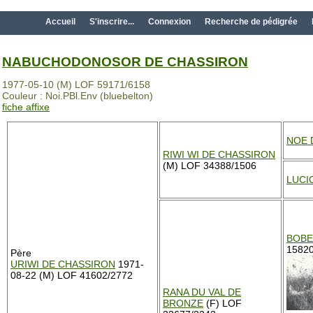
Accueil
S'inscrire...
Connexion
Recherche de pédigrée
NABUCHODONOSOR DE CHASSIRON
1977-05-10 (M) LOF 59171/6158
Couleur : Noi.PBl.Env (bluebelton)
fiche affixe
NOE 
RIWI WI DE CHASSIRON
(M) LOF 34388/1506
LUCI
BOBE
1582
Père
URIWI DE CHASSIRON
1971-
08-22 (M) LOF 41602/2772
RANA DU VAL DE
BRONZE
(F) LOF