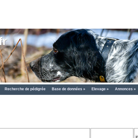
fr
Recherche de pédigrée
Base de données »
Elevage »
Annonces »
i