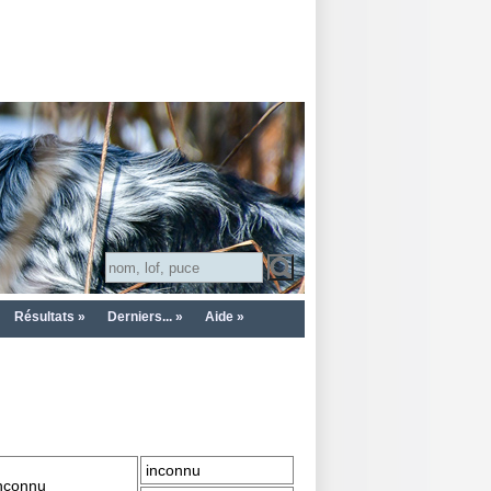
Résultats »
Derniers... »
Aide »
inconnu
nconnu