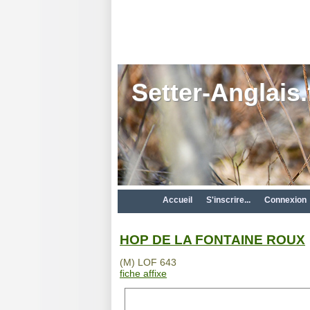
Setter-Anglais.
Accueil
S'inscrire...
Connexion
HOP DE LA FONTAINE ROUX
(M) LOF 643
fiche affixe