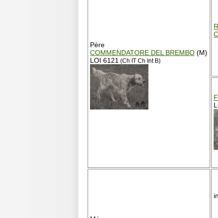
Père
COMMENDATORE DEL BREMBO
(M)
LOI 6121
(Ch IT Ch Int B)
F
L
i