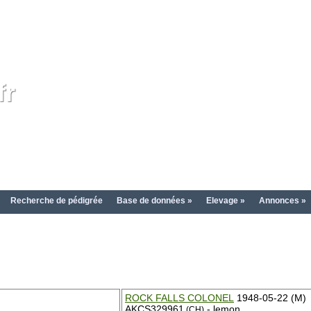
fr
Recherche de pédigrée
Base de données »
Elevage »
Annonces »
ROCK FALLS COLONEL
1948-05-22 (M)
AKCS329961
- lemon
(CH)