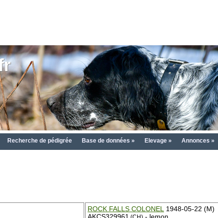
fr
Recherche de pédigrée
Base de données »
Elevage »
Annonces »
ROCK FALLS COLONEL
1948-05-22 (M)
AKCS329961
- lemon
(CH)