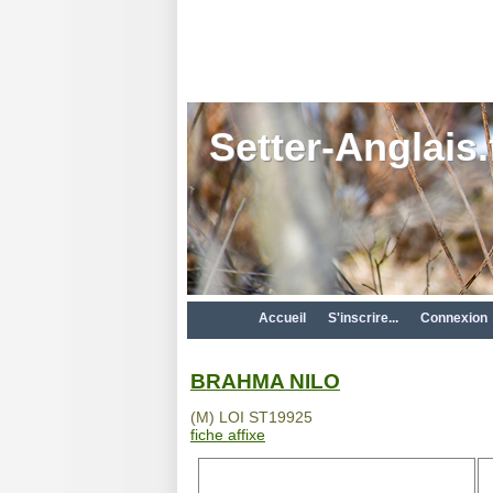
Setter-Anglais.
Accueil
S'inscrire...
Connexion
BRAHMA NILO
(M) LOI ST19925
fiche affixe