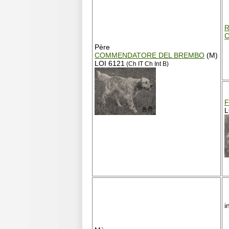
Père
COMMENDATORE DEL BREMBO
(M)
LOI 6121
(Ch IT Ch Int B)
F
L
i