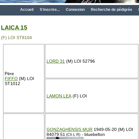
Accueil
S'inscrire...
Connexion
Recherche de pédigrée
LAICA 15
(F) LOI ST8104
LORD 31
(M) LOI 52796
Père
FIFFO
(M) LOI
ST1012
LAMON LEA
(F) LOI
GONZAGHENSIS MUR
1949-05-20 (M) LOI
84079.51
- bluebelton
(Ch L R)