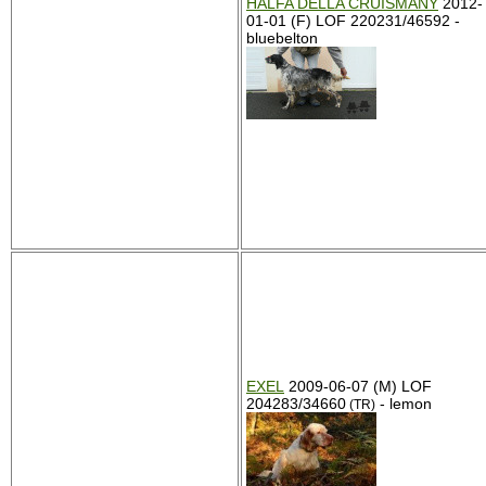
HALFA DELLA CRUISMANY
2012-
01-01 (F) LOF 220231/46592 -
bluebelton
EXEL
2009-06-07 (M) LOF
204283/34660
- lemon
(TR)