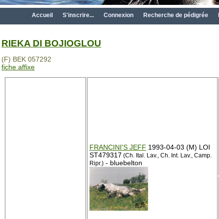
Accueil
S'inscrire...
Connexion
Recherche de pédigrée
RIEKA DI BOJIOGLOU
(F) BEK 057292
fiche affixe
FRANCINI'S JEFF
1993-04-03 (M) LOI
ST479317
(Ch. Ital. Lav., Ch. Int. Lav., Camp.
- bluebelton
Ripr.)