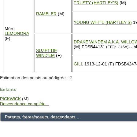
TRUSTY (HARTLEY'S)
(M)
RAMBLER
(M)
YOUNG WHITE (HARTLEY'S)
19
Mère
LEMONORA
(F)
DRAKE WINDEM A.K.A. WILL
(M) FDSB44131
- b
(FTCh. (USA))
SUZETTIE
WIND'EM
(F)
GILL
1913-12-01 (F) FDSB42474
Estimation des points au pédigrée : 2
Enfants
PICKWICK
(M)
Descendance complète...
Parents, frères/soeurs, descendants...