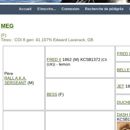
Accueil
S'inscrire...
Connexion
Recherche de pédigrée
MEG
(F)
Titres : COI 8 gen: 41.107% Edward Laverack, GB
FRED 
FRED II
1862 (M) KCSB1372
(Ch
- lemon
(UK))
BELLE 
Père
RALL A.K.A.
SERGEANT
(M)
JET
18
BESS
(F)
DUCH
DASH I
KCSB13