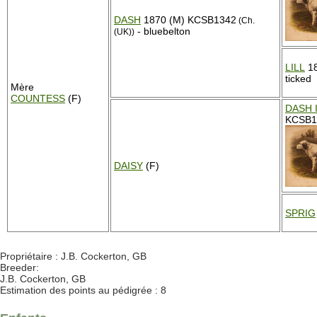
DASH
1870 (M) KCSB1342
(Ch.
- bluebelton
(UK))
LILL
18
ticked
Mère
COUNTESS
(F)
DASH I
KCSB13
DAISY
(F)
SPRIG
Propriétaire : J.B. Cockerton, GB
Breeder:
J.B. Cockerton, GB
Estimation des points au pédigrée : 8