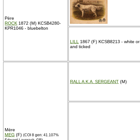
Père
ROCK
1872 (M) KCSB4280-
KPR1046 - bluebelton
LILL
1867 (F) KCSB8213 - white o
and ticked
RALL A.K.A. SERGEANT
(M)
Mère
MEG
(F)
(COI 8 gen: 41.107%