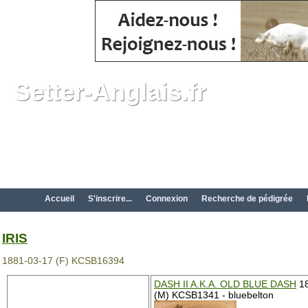
Setter-Anglais.fr
Accueil
S'inscrire...
Connexion
Recherche de pédigrée
IRIS
1881-03-17 (F) KCSB16394
DASH II A.K.A. OLD BLUE DASH
1
(M) KCSB1341 - bluebelton