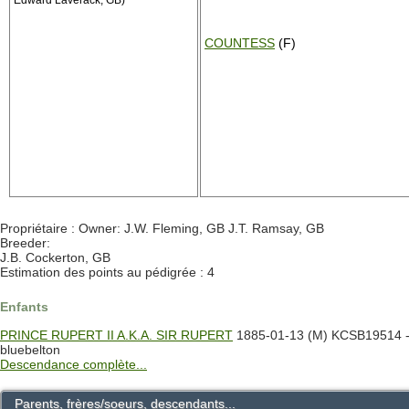
Edward Laverack, GB)
COUNTESS
(F)
Propriétaire : Owner: J.W. Fleming, GB J.T. Ramsay, GB
Breeder:
J.B. Cockerton, GB
Estimation des points au pédigrée : 4
Enfants
PRINCE RUPERT II A.K.A. SIR RUPERT
1885-01-13 (M) KCSB19514 
bluebelton
Descendance complète...
Parents, frères/soeurs, descendants...