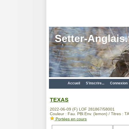
Setter-Anglais.
Accueil
S'inscrire...
Connexion
TEXAS
2022-06-09 (F) LOF 281867/58001
Couleur : Fau. PBl.Env. (lemon) / Titres : T
Portées en cours