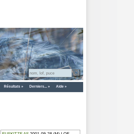
Résultats »
Derniers... »
Aide »
EUSKITZE AS
2001-09-28 (M) LOE