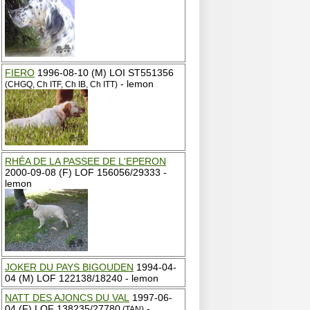
FIERO
1996-08-10 (M) LOI ST551356
- lemon
(CHGQ, Ch ITF, Ch IB, Ch ITT)
RHÉA DE LA PASSEE DE L'EPERON
2000-09-08 (F) LOF 156056/29333 -
lemon
JOKER DU PAYS BIGOUDEN
1994-04-
04 (M) LOF 122138/18240 - lemon
NATT DES AJONCS DU VAL
1997-06-
04 (F) LOF 138235/27780
-
(TAN)