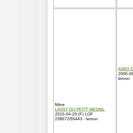
ASKO D
2005-0
lemon
Mère
LASSY DU PETIT MESNIL
2015-04-29 (F) LOF
238672/55443 - lemon