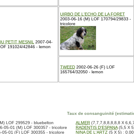
UIRBO DE L'ECHO DE LA FORET
2003-06-16 (M) LOF 170794/29833 -
tricolore
DU PETIT MESNIL
2007-04-
LOF 191024/42846 - lemon
TWEED
2002-06-26 (F) LOF
165764/32050 - lemon
Taux de consanguinité (estimatio
M) LOF 299529 - bluebelton
ALMER
(7,7,7,8,8,8,8,8 X 6,6,
-05-01 (M) LOF 300357 - tricolore
RADENTIS D'ESPANA
(5,5 X 5
05-01 (F) LOF 300355 - tricolore
NINA DE L'ARTZ
(5 X 5) : 0.0