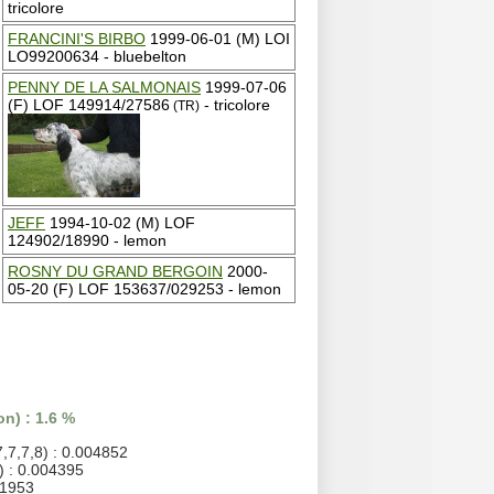
tricolore
FRANCINI'S BIRBO
1999-06-01 (M) LOI
LO99200634 - bluebelton
PENNY DE LA SALMONAIS
1999-07-06
(F) LOF 149914/27586
- tricolore
(TR)
JEFF
1994-10-02 (M) LOF
124902/18990 - lemon
ROSNY DU GRAND BERGOIN
2000-
05-20 (F) LOF 153637/029253 - lemon
n) : 1.6 %
7,7,7,8) : 0.004852
) : 0.004395
01953