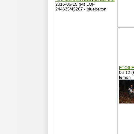
2016-05-15 (M) LOF
244635/45267 - bluebelton
ETOILE
06-12 (
lemon