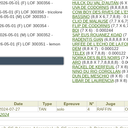
026-05-01 (F) LOF 300356 -
HULCK DU VAL D'AUTAN
(6 X 
UVA DE CODORNIS
(8,8,8,8,8
-05-01 (F) LOF 300358 - tricolore
COW BOY DES RIVES DE L'
6-05-01 (M) LOF 300353 -
BASSINO
(8,8 X 6,7,7,8,8) : 
CLIO DE MALAUSE
(7,7 X 6,7
6-05-01 (F) LOF 300354 -
FLIP DE CODORNIS
(7,7 X 6,
BOI
(7 X 6) : 0.000244
026-05-01 (M) LOF 300352 -
SAP EUS ROUANEZ KOAD
(7 
RADENTIS GIAN
(6,8,8,8,8 X 
6-05-01 (F) LOF 300351 - lemon
URFÉE DE L'ECHO DE LA F
DEM
(8,8 X 7) : 0.000122
TELEX
(8 X 7,8,8) : 0.000122
NORKA DES BLES NOIRS
(7 X
ARO
(8,8,8 X 7,7,8,8,8,8) : 0.
RACKEL DE KERFEUIL
(7 X 8)
NINO DU RIO COROLLAN
(8 
DUN DEL MESCHIO
(8 X 8) : 
LIBAR DE LAURENCIA
(8 X 8)
Date
Type
Epreuve
N°
Juge
2024-07-27
TAN
solo
4
RAFFIN
O
 2024