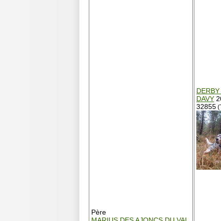
DERBY
DAVY
2
32855
(
Père
MARIUS DES AJONCS DU VAL