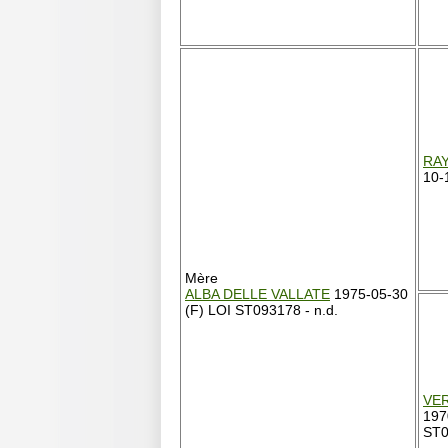
RA
10-
Mère
ALBA DELLE VALLATE
1975-05-30
(F) LOI ST093178 - n.d.
VER
197
ST0