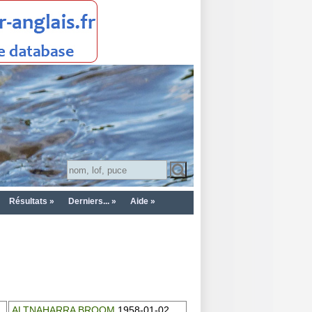
Résultats »
Derniers... »
Aide »
ALTNAHARRA BROOM
1958-01-02