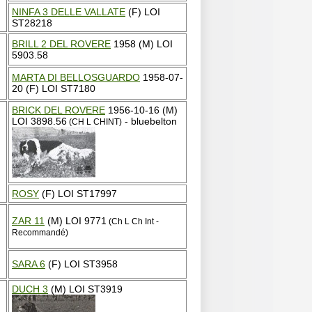
NINFA 3 DELLE VALLATE
(F) LOI
ST28218
BRILL 2 DEL ROVERE
1958 (M) LOI
5903.58
MARTA DI BELLOSGUARDO
1958-07-
20 (F) LOI ST7180
BRICK DEL ROVERE
1956-10-16 (M)
LOI 3898.56
- bluebelton
(CH L CHINT)
ROSY
(F) LOI ST17997
ZAR 11
(M) LOI 9771
(Ch L Ch Int -
Recommandé)
SARA 6
(F) LOI ST3958
DUCH 3
(M) LOI ST3919