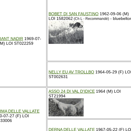
BOBET DI SAN FAUSTINO
1962-09-06 (M)
LOI 1582062
- bluebelto
(Ch L - Recommandé)
IANT NADIR
1969-07-
(M) LOI ST022259
NELLY EU AV TROLLBO
1964-05-29 (F) LO
ST002631
ASSO 24 DI VAL D'IDICE
1964 (M) LOI
ST21994
RMA DELLE VALLATE
0-07-27 (F) LOI
33006
DERNA DELLE VALLATE
1967-05-22 (F) LO