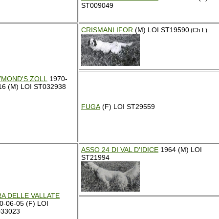
ST009049
CRISMANI IFOR
(M) LOI ST19590
(Ch L)
YMOND'S ZOLL
1970-
16 (M) LOI ST032938
FUGA
(F) LOI ST29559
ASSO 24 DI VAL D'IDICE
1964 (M) LOI
ST21994
A DELLE VALLATE
0-06-05 (F) LOI
33023