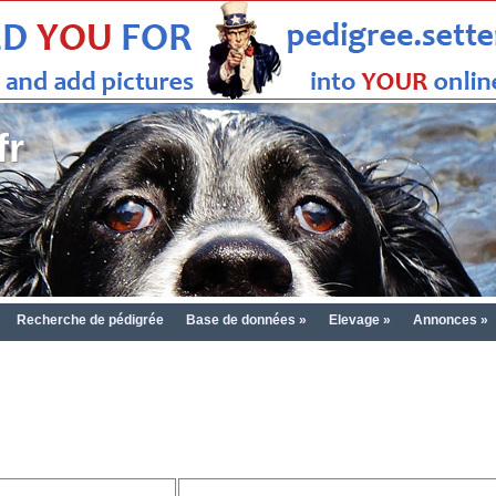
fr
Recherche de pédigrée
Base de données »
Elevage »
Annonces »