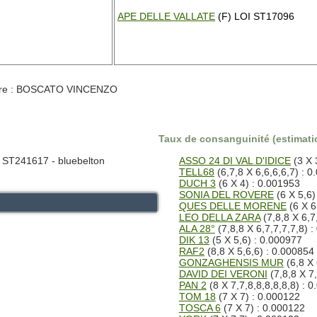
APE DELLE VALLATE
(F) LOI ST17096
aire : BOSCATO VINCENZO
Taux de consanguinité (estimatio
 ST241617 - bluebelton
ASSO 24 DI VAL D'IDICE
(3 X 
TELL68
(6,7,8 X 6,6,6,6,7) : 
DUCH 3
(6 X 4) : 0.001953
SONIA DEL ROVERE
(6 X 5,6)
QUES DELLE MORENE
(6 X 6
LEO DELLA ZARA
(7,8,8 X 6,7
ALA 28°
(7,8,8 X 6,7,7,7,7,8) 
DIK 13
(5 X 5,6) : 0.000977
RAF2
(8,8 X 5,6,6) : 0.000854
GONZAGHENSIS MUR
(6,8 X 
DAVID DEI VERONI
(7,8,8 X 7
PAN 2
(8 X 7,7,8,8,8,8,8,8) : 
TOM 18
(7 X 7) : 0.000122
TOSCA 6
(7 X 7) : 0.000122