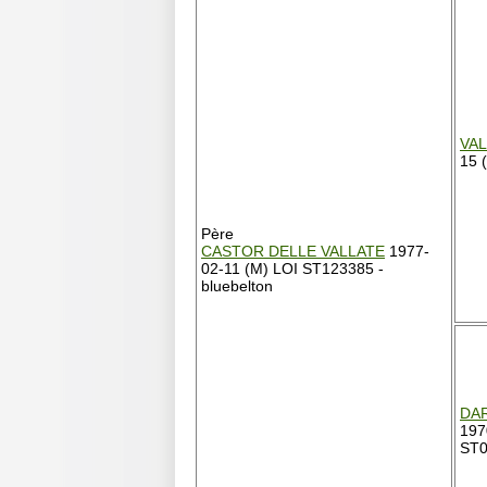
VAL
15 
Père
CASTOR DELLE VALLATE
1977-
02-11 (M) LOI ST123385 -
bluebelton
DA
197
ST0