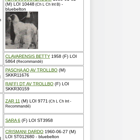
(M) LOI 10448
-
(Ch L Ch Int B)
bluebelton
n
CLAVARENSIS BETTY
1958 (F) LOI
5864
(Recommandé)
PASCHA AQ AV TROLLBO
(M)
SKKR11676
I
RAFFI DT AV TROLLBO
(F) LOI
SKKR30159
ZAR 11
(M) LOI 9771
(Ch L Ch Int -
Recommandé)
SARA 6
(F) LOI ST3958
CRISMANI DARDO
1960-06-27 (M)
LOI ST012680 - bluebelton
I