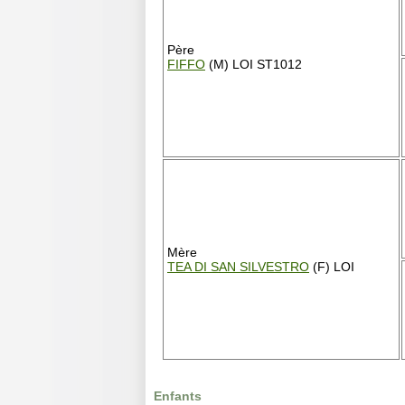
Père
FIFFO
(M) LOI ST1012
Mère
TEA DI SAN SILVESTRO
(F) LOI
Enfants