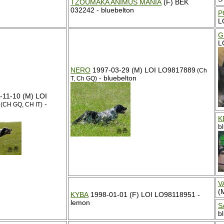
TZOUMAKA ANIMUS MANIA
(F) BEK
032242 - bluebelton
P
L
G
L
NERO
1997-03-29 (M) LOI LO9817889
(Ch
- bluebelton
T, Ch GQ)
-11-10 (M) LOI
-
(CH GQ, CH IT)
K
b
V
(
KYBA
1998-01-01 (F) LOI LO98118951 -
lemon
S
b