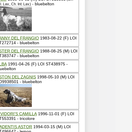
- bluebelton
al. Lav., Ch. Int. Lav.)
ANNY DEL FRANGIO
1983-08-22 (F) LOI
T272714 - bluebelton
STER DEL FRANGIO
1988-08-25 (M) LOI
T383747 - bluebelton
LBA
1991-04-26 (F) LOI ST438975 -
luebelton
STON DEL ZAGNIS
1998-05-10 (M) LOI
O9938501 - bluebelton
IVIDORI'S CAMILLA
1996-11-01 (F) LOI
T553391 - tricolore
ADENTIS ASTOR
1994-03-15 (M) LOI
T496647 - lemon