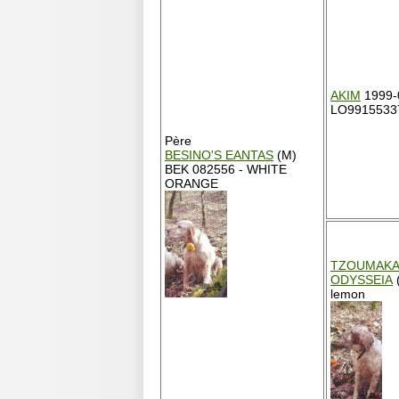
AKIM
1999-
LO99155337
Père
BESINO'S EANTAS
(M)
BEK 082556 - WHITE
ORANGE
TZOUMAKA
ODYSSEIA
lemon