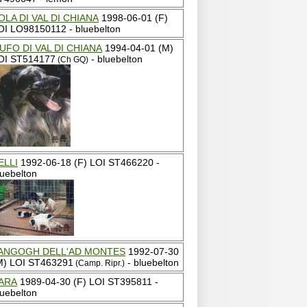
OLA DI VAL DI CHIANA
1998-06-01 (F)
OI LO98150112 - bluebelton
UFO DI VAL DI CHIANA
1994-04-01 (M)
OI ST514177
- bluebelton
(Ch GQ)
ELLI
1992-06-18 (F) LOI ST466220 -
luebelton
ANGOGH DELL'AD MONTES
1992-07-30
M) LOI ST463291
- bluebelton
(Camp. Ripr.)
ARA
1989-04-30 (F) LOI ST395811 -
luebelton