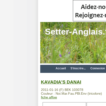
Setter-Anglais.
Accueil
S'inscrire...
Connexion
KAVADIA'S DANAI
2011-01-16 (F) BEK 103078
Couleur : Noi.Mar.Fau.PBl.Env (tricolore)
fiche affixe