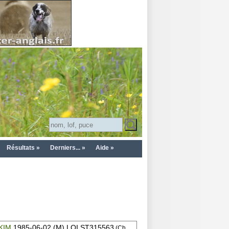
Résultats »
Derniers... »
Aide »
KIM
1985-06-02 (M) LOI ST315563
(Ch.