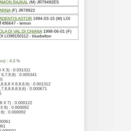
AMON RAJKAL
(M) JR79492ES
ARNA
(F) JR78922
ADENTIS ASTOR
1994-03-15 (M) LOI
T496647 - lemon
OLA DI VAL DI CHIANA
1998-06-01 (F)
OI LO98150112 - bluebelton
n) : 4.3 %
 X 3) : 0.031311
X 6,7,8,8) : 0.005341
35
,8,8,8 X 8,8,8,8) : 0.001312
,7,8,8,8,8,8,8) : 0.000671
6
8 X 7) : 0.000122
 X 8) : 0.000092
 8) : 0.000092
000061
061
 0.000031