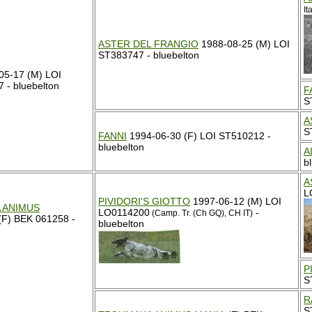
It
ASTER DEL FRANGIO
1988-08-25 (M) LOI
ST383747 - bluebelton
05-17 (M) LOI
 - bluebelton
F
S
A
S
FANNI
1994-06-30 (F) LOI ST510212 -
bluebelton
A
b
A
L
PIVIDORI'S GIOTTO
1997-06-12 (M) LOI
 ANIMUS
LO0114200
-
(Camp. Tr. (Ch GQ), CH IT)
(F) BEK 061258 -
bluebelton
P
S
R
S