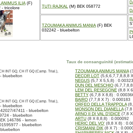
D
ANIMUS ILIA
(F)
TUTI RAJKAL
(M) BEK 058772
- tricolore
D
R
S
TZOUMAKA ANIMUS MANIA
(F) BEK
032242 - bluebelton
P
L
Taux de consanguinité (estimatio
TZOUMAKA ANIMUS MANIA
(3
CH INT GQ, CH IT GQ (Camp. Trial.),
- bluebelton
DECOR LOT
(5,6,6,7,7,8,8,8 
NEGUS
(5,7 X 5,5,8) : 0.0032
DUN DEL MESCHIO
(6,7,7,8,8
LEM DEL RESEGONE
(8,8 X 6
BETTY
(6,7,8 X 8,8) : 0.00036
BAIRO
(7,7,8 X 7) : 0.000183
CH INT GQ, CH IT GQ (Camp. Trial.),
ORFEO DELLA TRAPPOLA
(8,
- bluebelton
MONSON DEL DIANELLA
(7,8
42027/47411 - bluebelton
ARNO II DI VAL D'IDICE
(7,8 X
724 - bluebelton
ARTU
(8 X 8,8,8) : 0.000092
BEK 146786 - lemon
HERIC DEL VO'
(8,8 X 8) : 0.
O1595977 - bluebelton
CRISMANI DIK
(8 X 7) : 0.000
bluebelton
SHARNBERRY NICK
(8 X 8) :