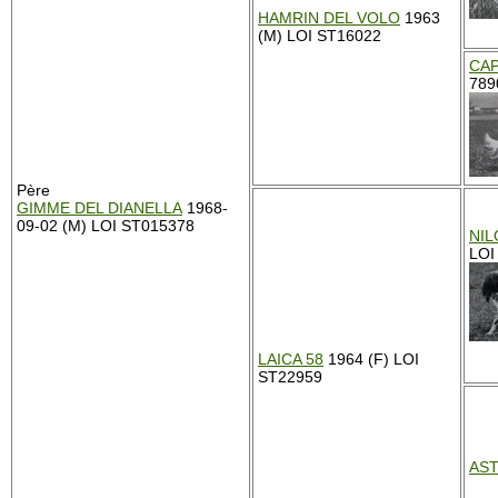
HAMRIN DEL VOLO
1963
(M) LOI ST16022
CAP
7890
Père
GIMME DEL DIANELLA
1968-
09-02 (M) LOI ST015378
NIL
LOI
LAICA 58
1964 (F) LOI
ST22959
AST