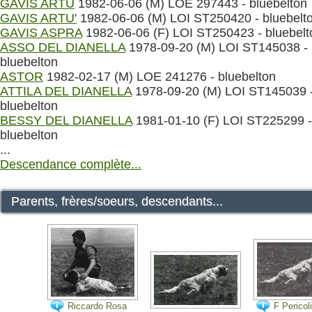
GAVIS ARTU
1982-06-06 (M) LOE 297443 - bluebelton
GAVIS ARTU'
1982-06-06 (M) LOI ST250420 - bluebelt
GAVIS ASPRA
1982-06-06 (F) LOI ST250423 - bluebelt
ASSO DEL DIANELLA
1978-09-20 (M) LOI ST145038 -
bluebelton
ASTOR
1982-02-17 (M) LOE 241276 - bluebelton
ATTILA DEL DIANELLA
1978-09-20 (M) LOI ST145039 
bluebelton
BESSY DEL DIANELLA
1981-01-10 (F) LOI ST225299 -
bluebelton
...
Descendance complète...
Parents, frères/soeurs, descendants...
Riccardo Rosa
F Pericoli