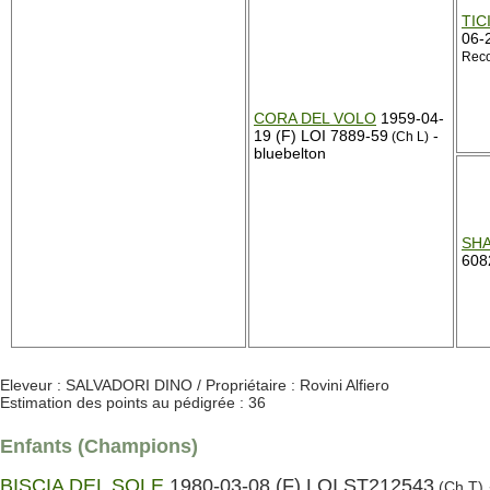
TIC
06-
Rec
CORA DEL VOLO
1959-04-
19 (F) LOI 7889-59
-
(Ch L)
bluebelton
SH
608
Eleveur : SALVADORI DINO / Propriétaire : Rovini Alfiero
Estimation des points au pédigrée : 36
Enfants (Champions)
BISCIA DEL SOLE
1980-03-08 (F) LOI ST212543
(Ch T)