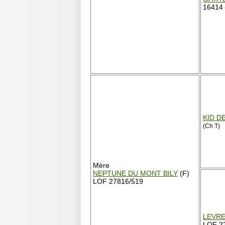
16414
KID D
(Ch T)
Mère
NEPTUNE DU MONT BILY
(F)
LOF 27816/519
LEVRE
LOF 2