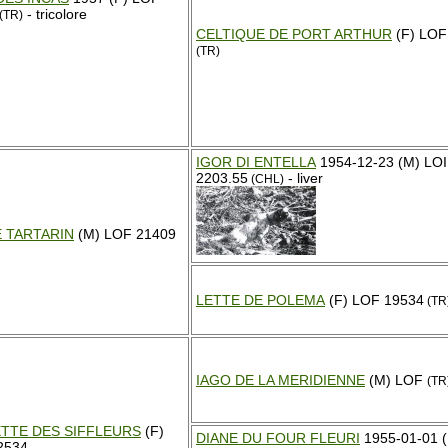
- tricolore
(TR)
CELTIQUE DE PORT ARTHUR
(F) LOF
(TR)
IGOR DI ENTELLA
1954-12-23 (M) LOI
2203.55
- liver
(CHL)
E TARTARIN
(M) LOF 21409
LETTE DE POLEMA
(F) LOF 19534
(TR
IAGO DE LA MERIDIENNE
(M) LOF
(TR
TTE DES SIFFLEURS
(F)
DIANE DU FOUR FLEURI
1955-01-01 (
2534