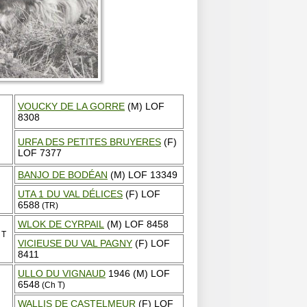
VOUCKY DE LA GORRE
(M) LOF
8308
URFA DES PETITES BRUYERES
(F)
LOF 7377
BANJO DE BODÉAN
(M) LOF 13349
UTA 1 DU VAL DÉLICES
(F) LOF
6588
(TR)
WLOK DE CYRPAIL
(M) LOF 8458
 T
VICIEUSE DU VAL PAGNY
(F) LOF
8411
ULLO DU VIGNAUD
1946 (M) LOF
6548
(Ch T)
WALLIS DE CASTELMEUR
(F) LOF