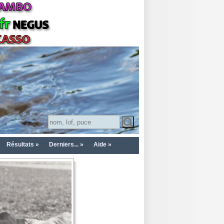
Résultats »
Derniers... »
Aide »