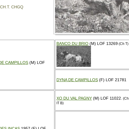
 : CH.T. CHGQ
BANCO DU BRIO
(M) LOF 13269
(Ch T)
DE CAMPILLOS
(M) LOF
DYNA DE CAMPILLOS
(F) LOF 21781
XO DU VAL PAGNY
(M) LOF 11022.
(Ch
IT B)
DES INCAS
1957 (F) LOF