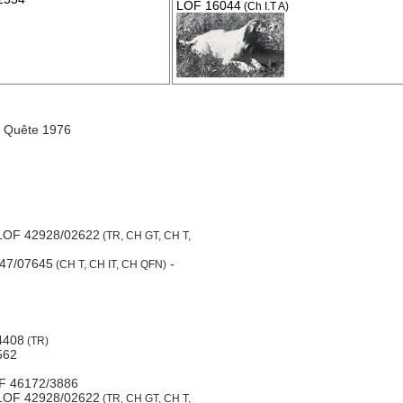
LOF 16044
(Ch I.T A)
e Quête 1976
LOF 42928/02622
(TR, CH GT, CH T,
47/07645
-
(CH T, CH IT, CH QFN)
4408
(TR)
562
F 46172/3886
LOF 42928/02622
(TR, CH GT, CH T,