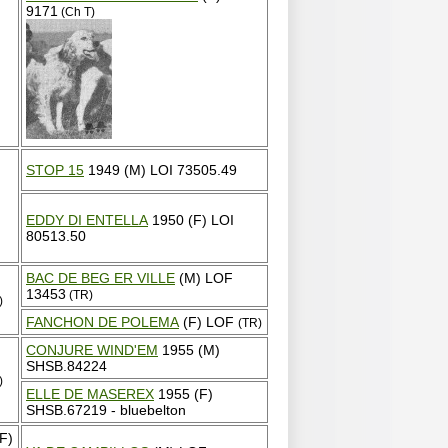
9171
(Ch T)
STOP 15
1949 (M) LOI 73505.49
EDDY DI ENTELLA
1950 (F) LOI
80513.50
BAC DE BEG ER VILLE
(M) LOF
13453
(TR)
)
FANCHON DE POLEMA
(F) LOF
(TR)
CONJURE WIND'EM
1955 (M)
SHSB.84224
)
ELLE DE MASEREX
1955 (F)
SHSB.67219 - bluebelton
F)