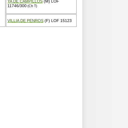
YA DE CAMPILLOS
(M) LOF
11746/300
(Ch T)
VILLIA DE PENROS
(F) LOF 15123