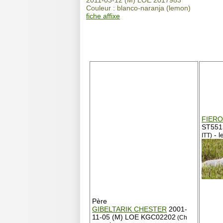
Couleur : blanco-naranja (lemon)
fiche affixe
FIERO
ST551
- 
ITT)
Père
GIBELTARIK CHESTER
2001-
11-05 (M) LOE KGC02202
(Ch