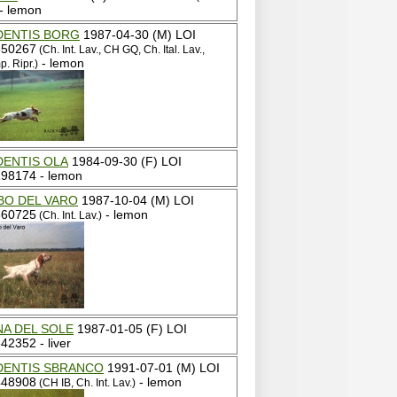
- lemon
DENTIS BORG
1987-04-30 (M) LOI
50267
(Ch. Int. Lav., CH GQ, Ch. Ital. Lav.,
- lemon
. Ripr.)
DENTIS OLA
1984-09-30 (F) LOI
98174 - lemon
BO DEL VARO
1987-10-04 (M) LOI
60725
- lemon
(Ch. Int. Lav.)
A DEL SOLE
1987-01-05 (F) LOI
42352 - liver
DENTIS SBRANCO
1991-07-01 (M) LOI
48908
- lemon
(CH IB, Ch. Int. Lav.)