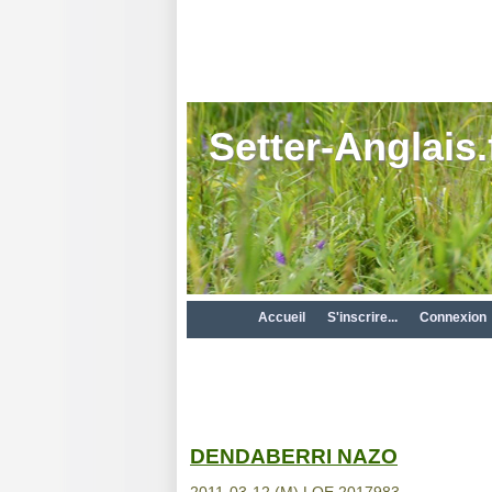
Setter-Anglais.
Accueil
S'inscrire...
Connexion
DENDABERRI NAZO
2011-03-12 (M) LOE 2017983