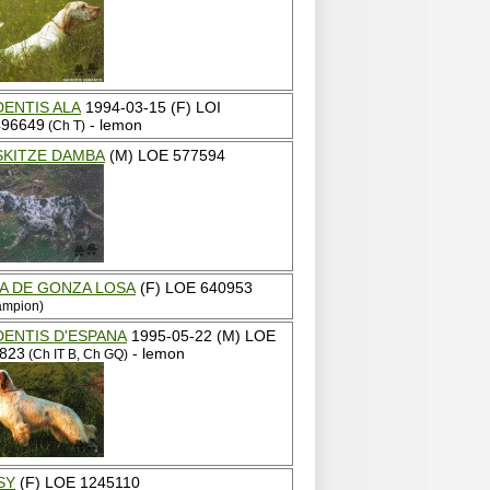
ENTIS ALA
1994-03-15 (F) LOI
96649
- lemon
(Ch T)
SKITZE DAMBA
(M) LOE 577594
A DE GONZA LOSA
(F) LOE 640953
ampion)
ENTIS D'ESPANA
1995-05-22 (M) LOE
823
- lemon
(Ch IT B, Ch GQ)
SY
(F) LOE 1245110