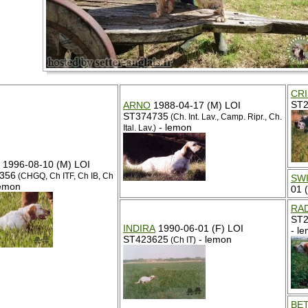
CRI
ST2
ARNO
1988-04-17 (M) LOI
ST374735
(Ch. Int. Lav., Camp. Ripr., Ch.
- lemon
Ital. Lav.)
1996-08-10 (M) LOI
356
(CHGQ, Ch ITF, Ch IB, Ch
SWI
lemon
01 
RAD
ST2
INDIRA
1990-06-01 (F) LOI
- l
ST423625
- lemon
(Ch IT)
BE