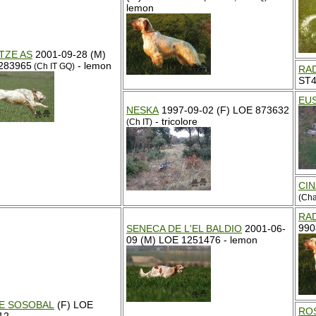
lemon
TZE AS
2001-09-28 (M)
283965
- lemon
(Ch IT GQ)
RAD
ST4
EU
NESKA
1997-09-02 (F) LOE 873632
- tricolore
(Ch IT)
CIN
(Ch
RAD
990
SENECA DE L'EL BALDIO
2001-06-
09 (M) LOE 1251476 - lemon
E SOSOBAL
(F) LOE
RO