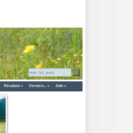
Résultats »
Derniers... »
Aide »