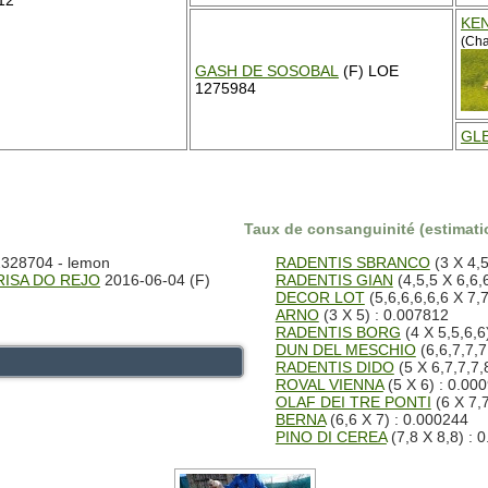
12
KE
(Cha
GASH DE SOSOBAL
(F) LOE
1275984
GL
Taux de consanguinité (estimatio
2328704 - lemon
RADENTIS SBRANCO
(3 X 4,5
RISA DO REJO
2016-06-04 (F)
RADENTIS GIAN
(4,5,5 X 6,6,
DECOR LOT
(5,6,6,6,6,6 X 7,7
ARNO
(3 X 5) : 0.007812
RADENTIS BORG
(4 X 5,5,6,6
DUN DEL MESCHIO
(6,6,7,7,7
RADENTIS DIDO
(5 X 6,7,7,7,
ROVAL VIENNA
(5 X 6) : 0.00
OLAF DEI TRE PONTI
(6 X 7,7
BERNA
(6,6 X 7) : 0.000244
PINO DI CEREA
(7,8 X 8,8) : 