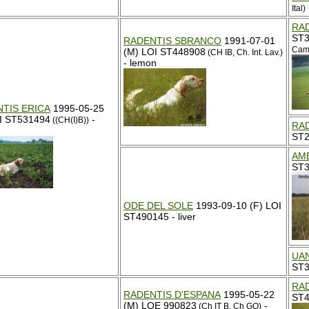
Ital)
RA
ST3
RADENTIS SBRANCO
1991-07-01
Camp
(M) LOI ST448908
(CH IB, Ch. Int. Lav.)
- lemon
TIS ERICA
1995-05-25
OI ST531494
-
((CH(I)B))
RA
ST2
AM
ST3
ODE DEL SOLE
1993-09-10 (F) LOI
ST490145 - liver
UAN
ST3
RA
RADENTIS D'ESPANA
1995-05-22
ST4
(M) LOE 990823
-
(Ch IT B, Ch GQ)