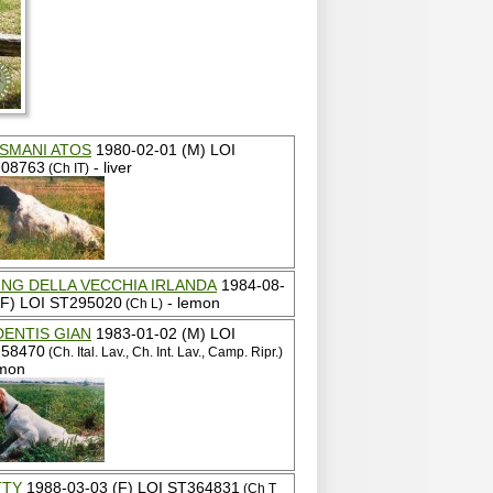
SMANI ATOS
1980-02-01 (M) LOI
08763
- liver
(Ch IT)
NG DELLA VECCHIA IRLANDA
1984-08-
(F) LOI ST295020
- lemon
(Ch L)
ENTIS GIAN
1983-01-02 (M) LOI
58470
(Ch. Ital. Lav., Ch. Int. Lav., Camp. Ripr.)
emon
TTY
1988-03-03 (F) LOI ST364831
(Ch T