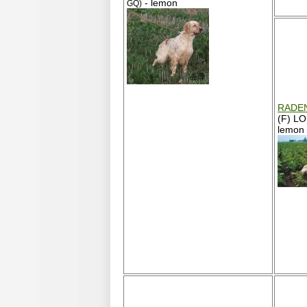
- lemon
GQ)
RADEN
(F) L
lemon