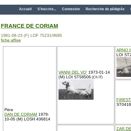
Accueil
S'inscrire...
Connexion
Recherche de pédigrée
FRANCE DE CORIAM
1981-08-23 (F) LOF 75231/9685
fiche affixe
ARNO II
LOI ST
VANNI DEL VO'
1973-01-14
(M) LOI ST58506
(Ch IT)
FIRES
ST0418
Père
DAN DE CORIAM
1979-
10-05 (M) LOSH.436814
ZAR D