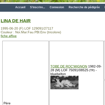
Accueil
S'inscrire...
Connexion
Recherche de pédigrée
LINA DE HAIR
1995-06-20 (F) LOF 129091/27117
Couleur : Noi.Mar.Fau.PBl.Env (tricolore)
fiche affixe
TOBE DE ROC'MIGNON
1982-09-
28 (M) LOF 75091/08525
-
(TR)
bluebelton
Père