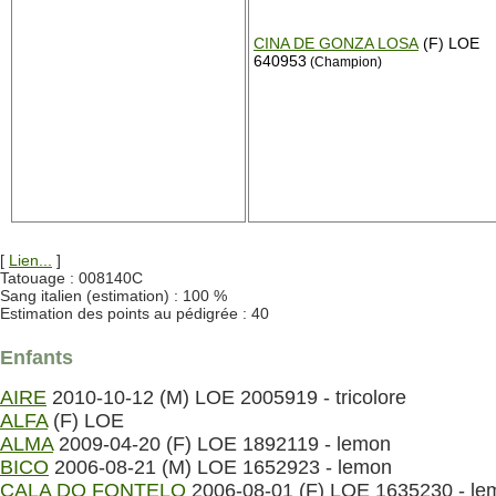
CINA DE GONZA LOSA
(F) LOE
640953
(Champion)
[
Lien...
]
Tatouage : 008140C
Sang italien (estimation) : 100 %
Estimation des points au pédigrée : 40
Enfants
AIRE
2010-10-12 (M) LOE 2005919 - tricolore
ALFA
(F) LOE
ALMA
2009-04-20 (F) LOE 1892119 - lemon
BICO
2006-08-21 (M) LOE 1652923 - lemon
CALA DO FONTELO
2006-08-01 (F) LOE 1635230 - le