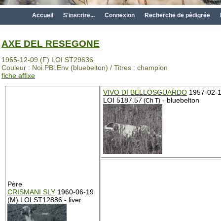
Accueil
S'inscrire...
Connexion
Recherche de pédigrée
AXE DEL RESEGONE
1965-12-09 (F) LOI ST29636
Couleur : Noi.PBl.Env (bluebelton) / Titres : champion
fiche affixe
VIVO DI BELLOSGUARDO
1957-02-1
LOI 5187.57
- bluebelton
(Ch T)
Père
CRISMANI SLY
1960-06-19
(M) LOI ST12886 - liver