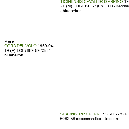
TICINENSIS CAVALIER D'ARPINO
19
21 (M) LOI 4956.57
(Ch T B IB - Recom
- bluebelton
Mère
CORA DEL VOLO
1959-04-
19 (F) LOI 7889-59
-
(Ch L)
bluebelton
SHARNBERRY FERN
1957-01-28 (F)
6082.58
- tricolore
(recommandée)