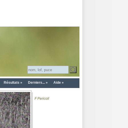
Résultats »
Derniers... »
Aide »
F Pericoli