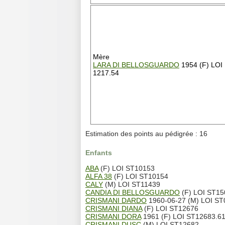
Mère
LARA DI BELLOSGUARDO
1954 (F) LOI
1217.54
Estimation des points au pédigrée : 16
Enfants
ABA
(F) LOI ST10153
ALFA 38
(F) LOI ST10154
CALY
(M) LOI ST11439
CANDIA DI BELLOSGUARDO
(F) LOI ST15
CRISMANI DARDO
1960-06-27 (M) LOI ST0
CRISMANI DIANA
(F) LOI ST12676
CRISMANI DORA
1961 (F) LOI ST12683.6
CRISMANI DUSC
(M) LOI ST12682