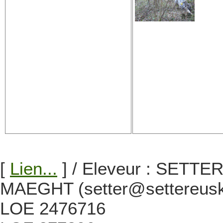
[
Lien...
] / Eleveur : SETTER
MAEGHT (setter@settereusk
LOE 2476716