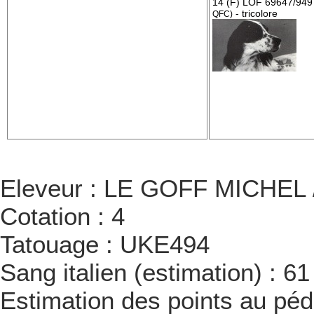
14 (F) LOF 69647/949
- tricolore
QFC)
Eleveur : LE GOFF MICHEL / 
Cotation : 4
Tatouage : UKE494
Sang italien (estimation) : 6
Estimation des points au péd