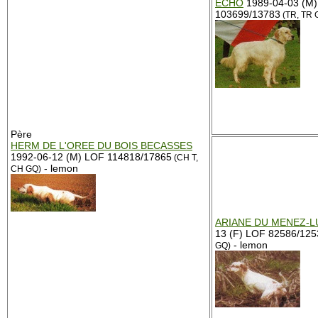
ECHO
1989-04-03 (M
103699/13783
(TR, TR 
Père
HERM DE L'OREE DU BOIS BECASSES
1992-06-12 (M) LOF 114818/17865
(CH T,
- lemon
CH GQ)
ARIANE DU MENEZ-L
13 (F) LOF 82586/125
- lemon
GQ)