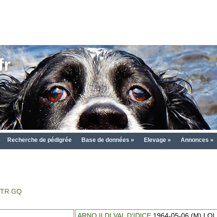
fr
Recherche de pédigrée
Base de données »
Elevage »
Annonces »
 : TR GQ
ARNO II DI VAL D'IDICE
1964-05-06 (M) LOI