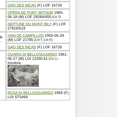
GAO DES INCAS
(F) LOF 16726
OPÉRA DE PORT ARTHUR
1965-
06-18 (M) LOF 29284/455
(Ch T)
NEPTUNE DU MONT BILY
(F) LOF
27816/519
IVAN DE CAMPILLOS
1959-05-29
8-
(M) LOF 21785
(CH T, CH IT)
-
GAO DES INCAS
(F) LOF 16726
QUARIS DI BELLOSGUARDO
1961-
06-27 (M) LOI 12260.61
-
(Ch L)
tricolore
ROSA DI BELLOSGUARDO
1958 (F)
LOI ST5469