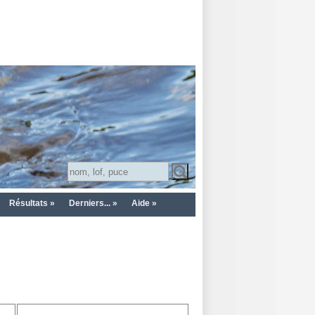
Résultats »
Derniers... »
Aide »