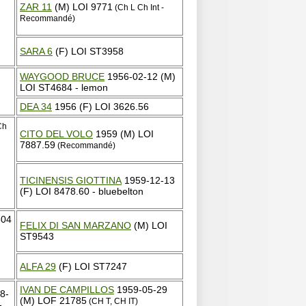
ZAR 11
(M) LOI 9771
(Ch L Ch Int -
Recommandé)
SARA 6
(F) LOI ST3958
WAYGOOD BRUCE
1956-02-12 (M)
LOI ST4684 - lemon
DEA 34
1956 (F) LOI 3626.56
Ch
CITO DEL VOLO
1959 (M) LOI
7887.59
(Recommandé)
TICINENSIS GIOTTINA
1959-12-13
(F) LOI 8478.60 - bluebelton
604
FELIX DI SAN MARZANO
(M) LOI
ST9543
ALFA 29
(F) LOI ST7247
IVAN DE CAMPILLOS
1959-05-29
8-
(M) LOF 21785
(CH T, CH IT)
-