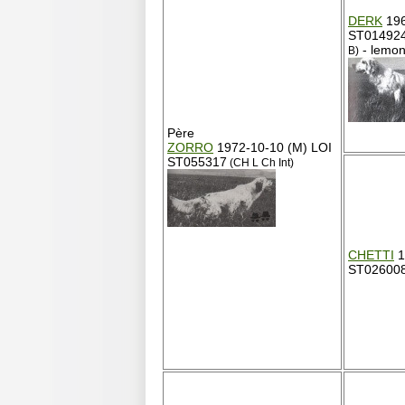
DERK
196
ST01492
- lemo
B)
Père
ZORRO
1972-10-10 (M) LOI
ST055317
(CH L Ch Int)
CHETTI
1
ST02600