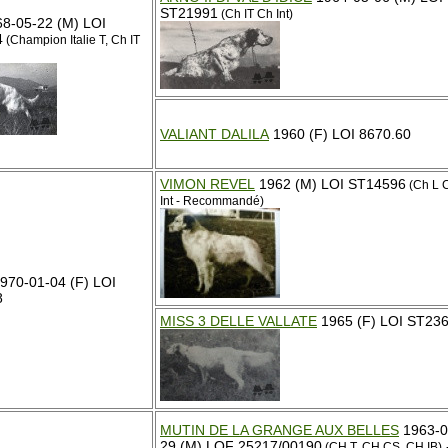
ST21991
(Ch IT Ch Int)
8-05-22 (M) LOI
4
(Champion Italie T, Ch IT
n
VALIANT DALILA
1960 (F) LOI 8670.60
VIMON REVEL
1962 (M) LOI ST14596
(Ch L 
Int - Recommandé)
970-01-04 (F) LOI
8
MISS 3 DELLE VALLATE
1965 (F) LOI ST23
MUTIN DE LA GRANGE AUX BELLES
1963-0
29 (M) LOF 25217/00190
(CH T, CH CS, CH IB)