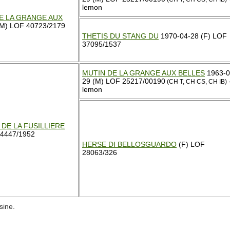
lemon
E LA GRANGE AUX
M) LOF 40723/2179
THETIS DU STANG DU
1970-04-28 (F) LOF
37095/1537
MUTIN DE LA GRANGE AUX BELLES
1963-0
29 (M) LOF 25217/00190
(CH T, CH CS, CH IB)
lemon
DE LA FUSILLIERE
34447/1952
HERSE DI BELLOSGUARDO
(F) LOF
28063/326
sine.