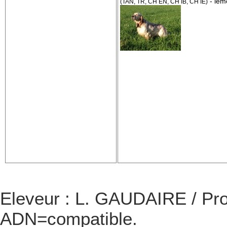
- lem
(TAN, TR, CH EN, CH IB, CH IE)
Eleveur : L. GAUDAIRE / Pro
ADN=compatible.