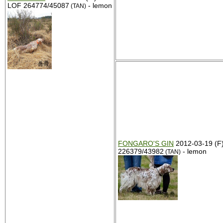
LOF 264774/45087
- lemon
(TAN)
FONGARO'S GIN
2012-03-19 (F
226379/43982
- lemon
(TAN)