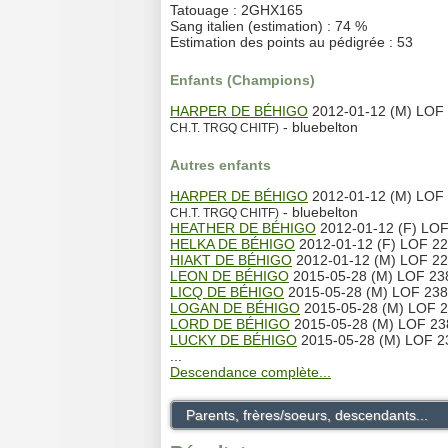
Tatouage : 2GHX165
Sang italien (estimation) : 74 %
Estimation des points au pédigrée : 53
Enfants (Champions)
HARPER DE BÉHIGO
2012-01-12 (M) LOF
- bluebelton
CH.T. TRGQ CHITF)
Autres enfants
HARPER DE BÉHIGO
2012-01-12 (M) LOF
- bluebelton
CH.T. TRGQ CHITF)
HEATHER DE BÉHIGO
2012-01-12 (F) LOF
HELKA DE BÉHIGO
2012-01-12 (F) LOF 220
HIAKT DE BÉHIGO
2012-01-12 (M) LOF 220
LEON DE BÉHIGO
2015-05-28 (M) LOF 23
LICQ DE BÉHIGO
2015-05-28 (M) LOF 2389
LOGAN DE BÉHIGO
2015-05-28 (M) LOF 2
LORD DE BÉHIGO
2015-05-28 (M) LOF 23
LUCKY DE BÉHIGO
2015-05-28 (M) LOF 2
...
Descendance complète...
Parents, frères/soeurs, descendants...