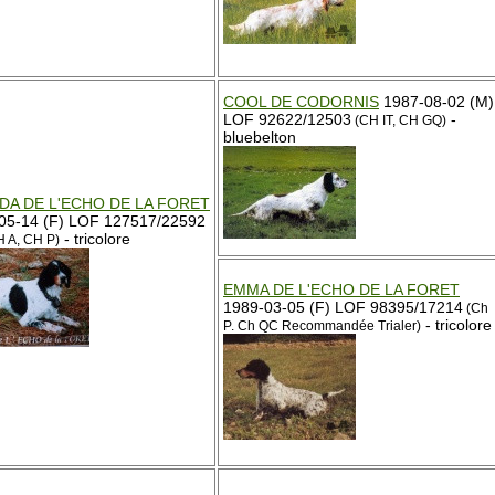
COOL DE CODORNIS
1987-08-02 (M)
LOF 92622/12503
-
(CH IT, CH GQ)
bluebelton
DA DE L'ECHO DE LA FORET
05-14 (F) LOF 127517/22592
- tricolore
H A, CH P)
EMMA DE L'ECHO DE LA FORET
1989-03-05 (F) LOF 98395/17214
(Ch
- tricolore
P. Ch QC Recommandée Trialer)