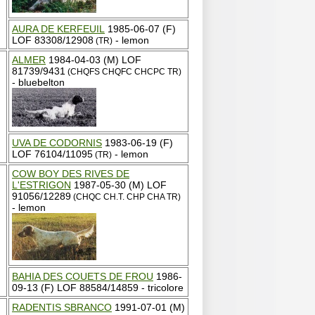
AURA DE KERFEUIL
1985-06-07 (F)
LOF 83308/12908
- lemon
(TR)
ALMER
1984-04-03 (M) LOF
81739/9431
(CHQFS CHQFC CHCPC TR)
- bluebelton
UVA DE CODORNIS
1983-06-19 (F)
LOF 76104/11095
- lemon
(TR)
COW BOY DES RIVES DE
L'ESTRIGON
1987-05-30 (M) LOF
91056/12289
(CHQC CH.T. CHP CHA TR)
- lemon
BAHIA DES COUETS DE FROU
1986-
09-13 (F) LOF 88584/14859 - tricolore
RADENTIS SBRANCO
1991-07-01 (M)