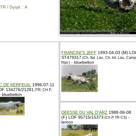
 TR / Dyspl. : A
FRANCINI'S JEFF
1993-04-03 (M) LO
ST479317
(Ch. Ital. Lav., Ch. Int. Lav., Camp
- bluebelton
Ripr.)
C DE KERFEUIL
1996-07-11
OF 134276/21281
(TR, CH P,
 bluebelton
DEESSE DU VAL D'ARZ
1988-06-08
(F) LOF 95715/15373
-
(Ch P TR CS)
lemon