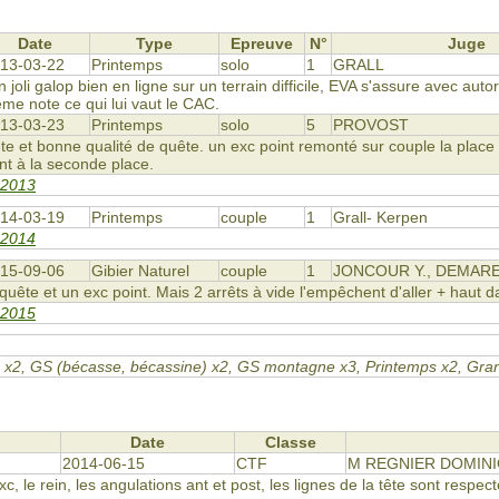
Date
Type
Epreuve
N°
Juge
13-03-22
Printemps
solo
1
GRALL
oli galop bien en ligne sur un terrain difficile, EVA s'assure avec autor
me note ce qui lui vaut le CAC.
13-03-23
Printemps
solo
5
PROVOST
ête et bonne qualité de quête. un exc point remonté sur couple la pla
ent à la seconde place.
 2013
14-03-19
Printemps
couple
1
Grall- Kerpen
 2014
15-09-06
Gibier Naturel
couple
1
JONCOUR Y., DEMARE
uête et un exc point. Mais 2 arrêts à vide l'empêchent d'aller + haut d
 2015
 GN x2, GS (bécasse, bécassine) x2, GS montagne x3, Printemps x2, Gr
Date
Classe
2014-06-15
CTF
M REGNIER DOMIN
c, le rein, les angulations ant et post, les lignes de la tête sont respec