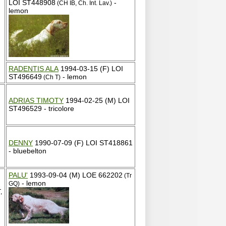
LOI ST448908
-
(CH IB, Ch. Int. Lav.)
lemon
RADENTIS ALA
1994-03-15 (F) LOI
ST496649
- lemon
(Ch T)
ADRIAS TIMOTY
1994-02-25 (M) LOI
ST496529 - tricolore
DENNY
1990-07-09 (F) LOI ST418861
- bluebelton
PALU'
1993-09-04 (M) LOE 662202
(Tr
- lemon
GQ)
,