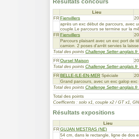
Résultats concours
Lieu
FR
Fienvillers
20
après un exc début de parcours, avec un j
couple.Le parcours se termine sur la mê
FR
Fienvillers
20
Parcours plaisant avec un exc port de t
camion. 2 poses d'arrêt servies la laiss
Total des points
Challenge Setter-anglais.fr
FR
Oursel Maison
20
Total des points
Challenge Setter-anglais.fr
FR
BELLE-ILE-EN-MER
Spéciale
20
Grand parcours, avec un exc galop exc q
Total des points
Challenge Setter-anglais.fr
Total des points
Coefficents : solo x1, couple x2 / GT x1,
Résultats expositions
Lieu
FR
GUJAN MESTRAS (NE)
54 cm, dans le rectangle, ligne de dos ex