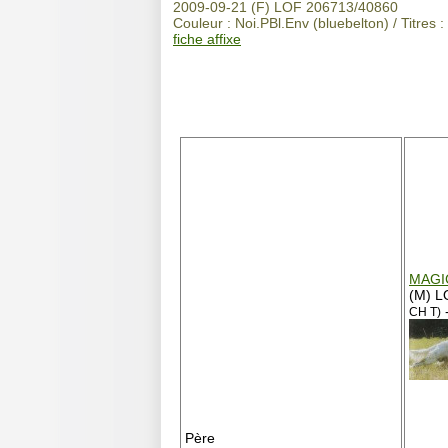
2009-09-21 (F) LOF 206713/40860
Couleur : Noi.PBl.Env (bluebelton) / Titres :
fiche affixe
MAGI
(M) L
-
CH T)
Père