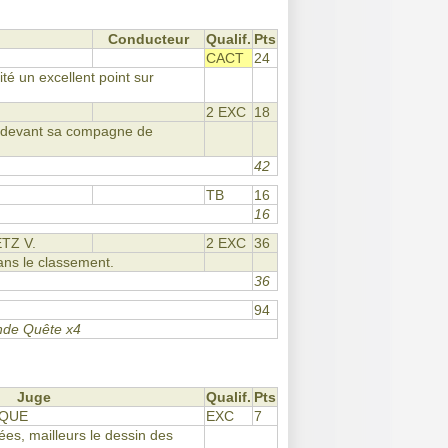
Conducteur
Qualif.
Pts
CACT
24
ité un excellent point sur
2 EXC
18
ce devant sa compagne de
42
TB
16
16
TZ V.
2 EXC
36
ans le classement.
36
94
ande Quête x4
Juge
Qualif.
Pts
IQUE
EXC
7
tées, mailleurs le dessin des