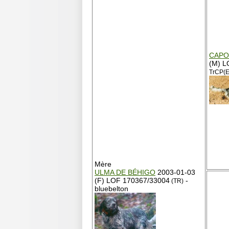
CAPO
(M) L
TrCP(E
Mère
ULMA DE BÉHIGO
2003-01-03
(F) LOF 170367/33004
-
(TR)
bluebelton