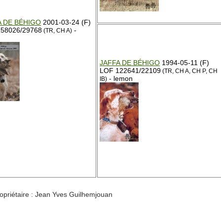
A DE BÉHIGO
2001-03-24 (F)
58026/29768
-
(TR, CH A)
JAFFA DE BÉHIGO
1994-05-11 (F)
LOF 122641/22109
(TR, CH A, CH P, CH
- lemon
IB)
riétaire : Jean Yves Guilhemjouan