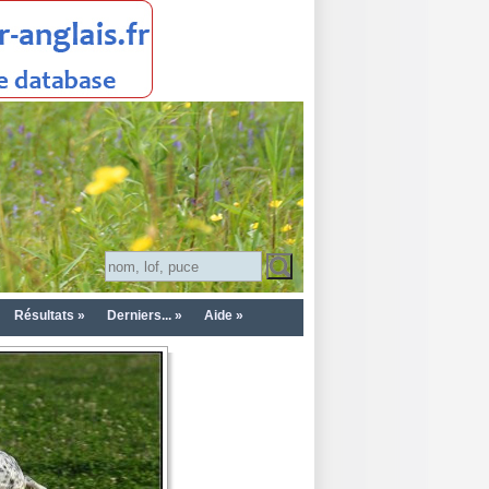
Résultats »
Derniers... »
Aide »