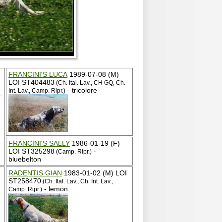
FRANCINI'S LUCA
1989-07-08 (M)
LOI ST404483
(Ch. Ital. Lav., CH GQ, Ch.
I
- tricolore
Int. Lav., Camp. Ripr.)
.
FRANCINI'S SALLY
1986-01-19 (F)
LOI ST325298
-
(Camp. Ripr.)
bluebelton
RADENTIS GIAN
1983-01-02 (M) LOI
ST258470
(Ch. Ital. Lav., Ch. Int. Lav.,
- lemon
Camp. Ripr.)