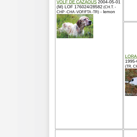
VOLF DE CAZAOUS
2004-05-01
(M) LOF 176024/28582
(CH.T. -
- lemon
CHP -CHA -VOF/FTA -TR)
LORA
1995-
(TR, C