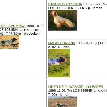
RADENTIS D'ESPANA
1995-05-22 (M)
LOE 990823
- lemon
(Ch IT B, Ch GQ)
 DE LA ARMUÑA
1998-10-17
OE 1061524
(Ch P, CHITc(04),
- bluebelton
01), TrPR(E04))
MAGIS DORIANA
1995-01-09 (F) LOE
818214 - liver
LIDER DE PLAYABARRI dit LEADER
1996-11-01 (M) LOE 856545
(Ch A, Ch T
- lemon
Tr GQ)