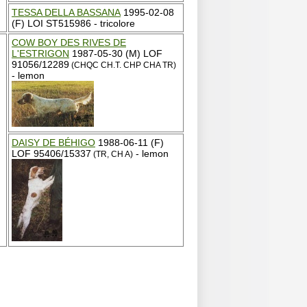
TESSA DELLA BASSANA
1995-02-08
(F) LOI ST515986 - tricolore
COW BOY DES RIVES DE
L'ESTRIGON
1987-05-30 (M) LOF
91056/12289
(CHQC CH.T. CHP CHA TR)
- lemon
DAISY DE BÉHIGO
1988-06-11 (F)
LOF 95406/15337
- lemon
(TR, CH A)