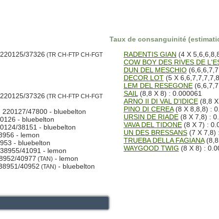
Taux de consanguinité (estimatio
 220125/37326
RADENTIS GIAN
(4 X 5,6,6,8,
(TR CH-FTP CH-FGT
COW BOY DES RIVES DE L'
DUN DEL MESCHIO
(6,6,6,7,7
DECOR LOT
(5 X 6,6,7,7,7,7,
LEM DEL RESEGONE
(6,6,7,7
SAIL
(8,8 X 8) : 0.000061
 220125/37326
(TR CH-FTP CH-FGT
ARNO II DI VAL D'IDICE
(8,8 X
PINO DI CEREA
(8 X 8,8,8) : 
 220127/47800 - bluebelton
URSIN DE RIADE
(8 X 7,8) : 
126 - bluebelton
VAVA DEL TIDONE
(8 X 7) : 0
124/38151 - bluebelton
UN DES BRESSANS
(7 X 7,8)
8956 - lemon
TRUEBA DELLA FAGIANA
(8,8
53 - bluebelton
WAYGOOD TWIG
(8 X 8) : 0.
38955/41091 - lemon
8952/40977
- lemon
(TAN)
38951/40952
- bluebelton
(TAN)