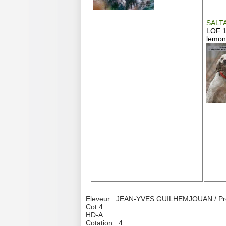
SALT
LOF 1
lemon
Eleveur : JEAN-YVES GUILHEMJOUAN / Prop
Cot.4
HD-A
Cotation : 4